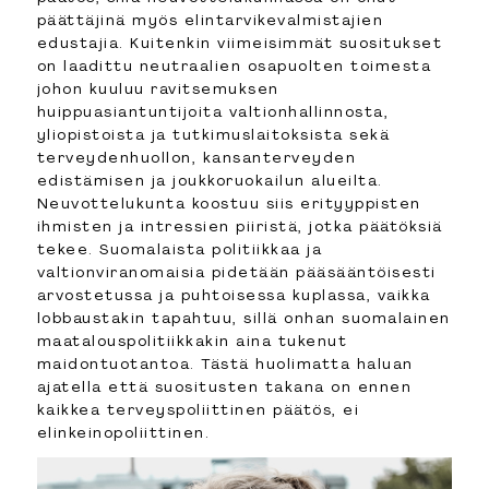
päättäjinä myös elintarvikevalmistajien
edustajia. Kuitenkin viimeisimmät suositukset
on laadittu neutraalien osapuolten toimesta
johon kuuluu ravitsemuksen
huippuasiantuntijoita valtionhallinnosta,
yliopistoista ja tutkimuslaitoksista sekä
terveydenhuollon, kansanterveyden
edistämisen ja joukkoruokailun alueilta.
Neuvottelukunta koostuu siis erityyppisten
ihmisten ja intressien piiristä, jotka päätöksiä
tekee. Suomalaista politiikkaa ja
valtionviranomaisia pidetään pääsääntöisesti
arvostetussa ja puhtoisessa kuplassa, vaikka
lobbaustakin tapahtuu, sillä onhan suomalainen
maatalouspolitiikkakin aina tukenut
maidontuotantoa. Tästä huolimatta haluan
ajatella että suositusten takana on ennen
kaikkea terveyspoliittinen päätös, ei
elinkeinopoliittinen.