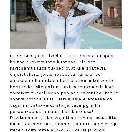
Ei ole siis yhtä absoluuttista parasta tapaa
hoitaa ruokavaliota kuntoon. Yleiset
ravitsemussuositukset ovat yleispäteviä
ohjeistuksia, joita noudattamalla ei voi
ainakaan olla mitään haittaa perusterveelle
henkilölle. Mielestäni ravitsemussuositukset
toimivat turvallisena pohjana rakentaa itselle
sopiva kokonaisuus. Harva asia elämässä on
täysin musta-valkoista ja tätä pyrinkin
peräänkuuluttamaan ihan kaikessa!
Ravitsemus- ja terveystila ei muodostu siitä
mitä teemme nyt, vaan siitä mitä syömme ja
miten toimimme viikko, kuukausi ja vuosi