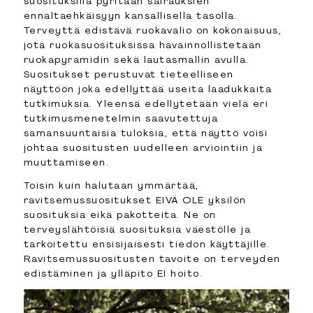
suosituksilla pyritään sairauksien
ennaltaehkäisyyn kansallisella tasolla.
Terveyttä edistävä ruokavalio on kokonaisuus,
jota ruokasuosituksissa havainnollistetaan
ruokapyramidin sekä lautasmallin avulla.
Suositukset perustuvat tieteelliseen
näyttöön joka edellyttää useita laadukkaita
tutkimuksia. Yleensä edellytetään vielä eri
tutkimusmenetelmin saavutettuja
samansuuntaisia tuloksia, että näyttö voisi
johtaa suositusten uudelleen arviointiin ja
muuttamiseen.
Toisin kuin halutaan ymmärtää,
ravitsemussuositukset EIVÄ OLE yksilön
suosituksia eikä pakotteita. Ne on
terveyslähtöisiä suosituksia väestölle ja
tarkoitettu ensisijaisesti tiedon käyttäjille.
Ravitsemussuositusten tavoite on terveyden
edistäminen ja ylläpito EI hoito.