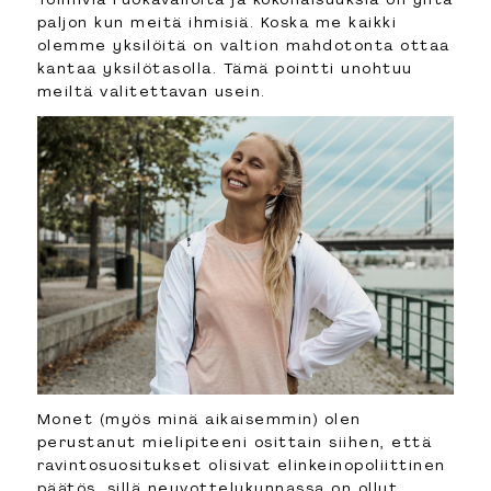
paljon kun meitä ihmisiä. Koska me kaikki
olemme yksilöitä on valtion mahdotonta ottaa
kantaa yksilötasolla. Tämä pointti unohtuu
meiltä valitettavan usein.
Monet (myös minä aikaisemmin) olen
perustanut mielipiteeni osittain siihen, että
ravintosuositukset olisivat elinkeinopoliittinen
päätös, sillä neuvottelukunnassa on ollut