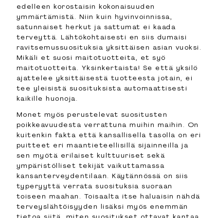
edelleen korostaisin kokonaisuuden
ymmärtämistä. Niin kuin hyvinvoinnissa,
satunnaiset herkut ja sattumat ei kaada
terveyttä. Lähtökohtaisesti en siis dumaisi
ravitsemussuosituksia yksittäisen asian vuoksi.
Mikäli et suosi maitotuotteita, et syö
maitotuotteita. Yksinkertaista! Se että yksilö
ajattelee yksittäisestä tuotteesta jotain, ei
tee yleisistä suosituksista automaattisesti
kaikille huonoja.
Monet myös perustelevat suositusten
poikkeavuudesta verrattuna muihin maihin. On
kuitenkin fakta että kansallisella tasolla on eri
puitteet eri maantieteellisillä sijainneilla ja
sen myötä erilaiset kulttuuriset sekä
ympäristölliset tekijät vaikuttamassa
kansanterveydentilaan. Käytännössä on siis
typeryyttä verrata suosituksia suoraan
toiseen maahan. Toisaalta itse haluaisin nähdä
terveyslähtöisyyden lisäksi myös enemmän
tietoa siitä, miten suositukset ottavat kantaa