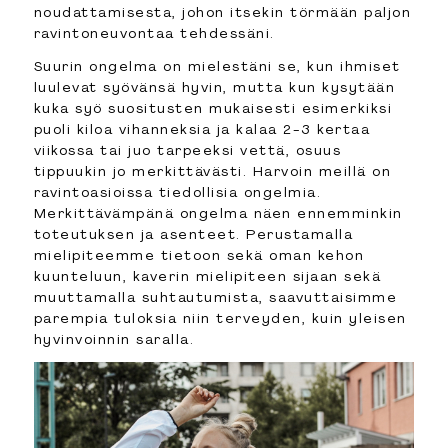
noudattamisesta, johon itsekin törmään paljon
ravintoneuvontaa tehdessäni.
Suurin ongelma on mielestäni se, kun ihmiset
luulevat syövänsä hyvin, mutta kun kysytään
kuka syö suositusten mukaisesti esimerkiksi
puoli kiloa vihanneksia ja kalaa 2-3 kertaa
viikossa tai juo tarpeeksi vettä, osuus
tippuukin jo merkittävästi. Harvoin meillä on
ravintoasioissa tiedollisia ongelmia.
Merkittävämpänä ongelma näen ennemminkin
toteutuksen ja asenteet. Perustamalla
mielipiteemme tietoon sekä oman kehon
kuunteluun, kaverin mielipiteen sijaan sekä
muuttamalla suhtautumista, saavuttaisimme
parempia tuloksia niin terveyden, kuin yleisen
hyvinvoinnin saralla.