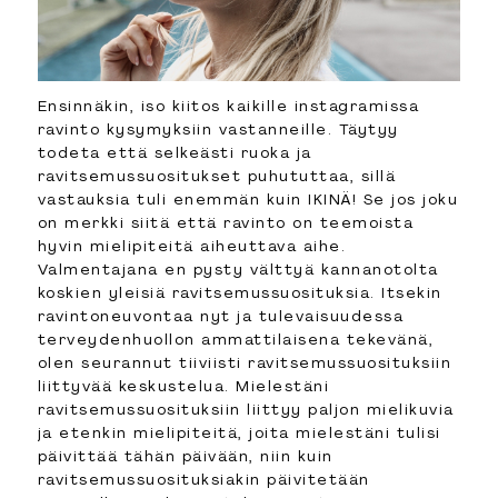
Ensinnäkin, iso kiitos kaikille instagramissa
ravinto kysymyksiin vastanneille. Täytyy
todeta että selkeästi ruoka ja
ravitsemussuositukset puhututtaa, sillä
vastauksia tuli enemmän kuin IKINÄ! Se jos joku
on merkki siitä että ravinto on teemoista
hyvin mielipiteitä aiheuttava aihe.
Valmentajana en pysty välttyä kannanotolta
koskien yleisiä ravitsemussuosituksia. Itsekin
ravintoneuvontaa nyt ja tulevaisuudessa
terveydenhuollon ammattilaisena tekevänä,
olen seurannut tiiviisti ravitsemussuosituksiin
liittyvää keskustelua. Mielestäni
ravitsemussuosituksiin liittyy paljon mielikuvia
ja etenkin mielipiteitä, joita mielestäni tulisi
päivittää tähän päivään, niin kuin
ravitsemussuosituksiakin päivitetään