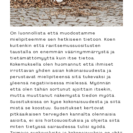
On luonnollista että muodostamme
mielipiteemme sen hetkiseen tietoon. Koen
kuitenkin että ravitsemussuositusten
taustalla on enemmän väärinymmärrystä ja
tietämättömyyttä kuin itse tietoa.
Kokemuksella olen huomannut että ihmiset
irrottavan yhden asian kokonaisuudesta ja
perustavat mielipiteensä sitä tukevaksi ja
yleensä negatiivisessa mielessä. Myönnän
että olen tähän sortunut ajoittain itsekin,
mutta muuttanut näkemystä tiedon myötä.
Suosituksissa on kyse kokonaisuudesta ja siitä
mistä se koostuu. Suositukset kertovat
pitkäaikaisen terveyden kannalta olennaisia
asioita, ei siis hoitosuosituksia ja ohjeita siitä
miten tietyssä sairaudessa tulisi syödä.
Toimivia ruokavalioita ja kokonaisuuksia on yhtä