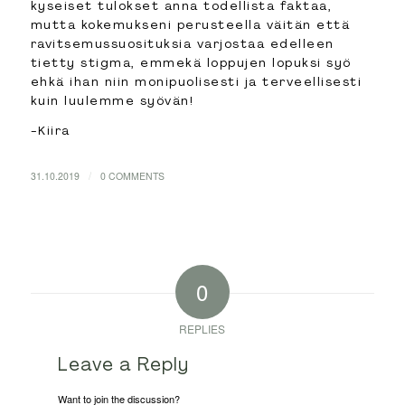
kyseiset tulokset anna todellista faktaa,
mutta kokemukseni perusteella väitän että
ravitsemussuosituksia varjostaa edelleen
tietty stigma, emmekä loppujen lopuksi syö
ehkä ihan niin monipuolisesti ja terveellisesti
kuin luulemme syövän!
-Kiira
/
31.10.2019
0 COMMENTS
0
REPLIES
Leave a Reply
Want to join the discussion?