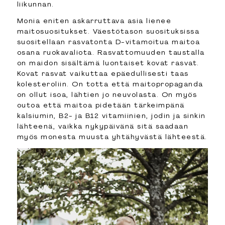
liikunnan.
Monia eniten askarruttava asia lienee
maitosuositukset. Väestötason suosituksissa
suositellaan rasvatonta D-vitamoitua maitoa
osana ruokavaliota. Rasvattomuuden taustalla
on maidon sisältämä luontaiset kovat rasvat.
Kovat rasvat vaikuttaa epäedullisesti taas
kolesteroliin. On totta että maitopropaganda
on ollut isoa, lähtien jo neuvolasta. On myös
outoa että maitoa pidetään tärkeimpänä
kalsiumin, B2- ja B12 vitamiinien, jodin ja sinkin
lähteenä, vaikka nykypäivänä sitä saadaan
myös monesta muusta yhtähyvästä lähteestä.