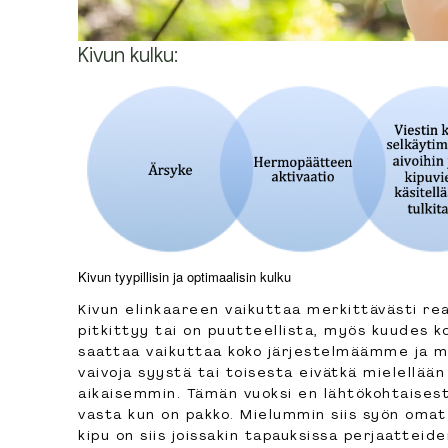
Kivun kulku:
Kivun tyypillisin ja optimaalisin kulku
Kivun elinkaareen vaikuttaa merkittävästi reag
pitkittyy tai on puutteellista, myös kuudes ko
saattaa vaikuttaa koko järjestelmäämme ja m
vaivoja syystä tai toisesta eivätkä mielellää
aikaisemmin. Tämän vuoksi en lähtökohtaisesti
vasta kun on pakko. Mielummin siis syön omat 
kipu on siis joissakin tapauksissa perjaattei