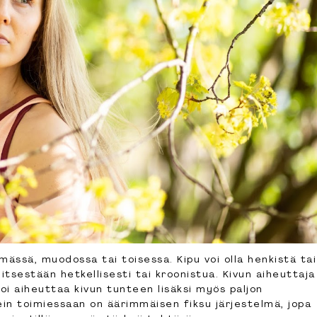
mässä, muodossa tai toisessa. Kipu voi olla henkistä tai
itsestään hetkellisesti tai kroonistua. Kivun aiheuttaja
oi aiheuttaa kivun tunteen lisäksi myös paljon
kein toimiessaan on äärimmäisen fiksu järjestelmä, jopa