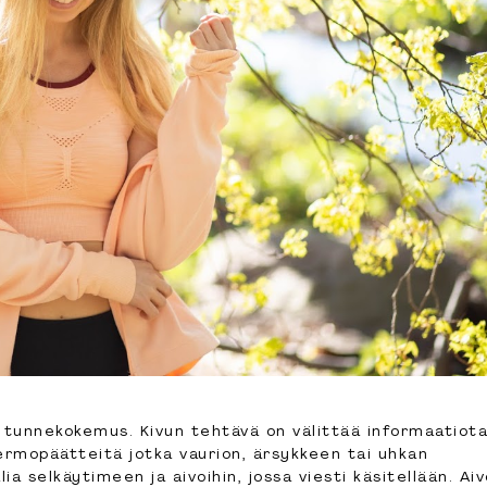
a tunnekokemus. Kivun tehtävä on välittää informaatiota
ermopäätteitä jotka vaurion, ärsykkeen tai uhkan
ia selkäytimeen ja aivoihin, jossa viesti käsitellään. Ai