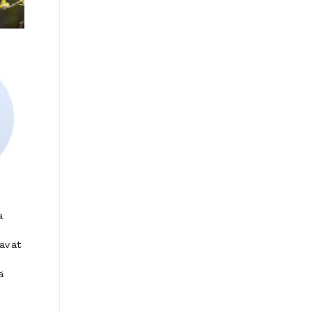
a
ävät
n
ä
n