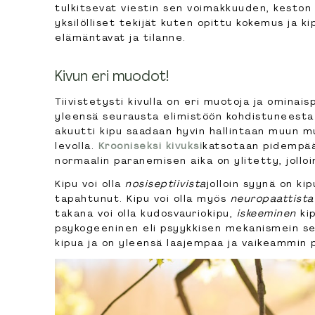
tulkitsevat viestin sen voimakkuuden, keston
yksilölliset tekijät kuten opittu kokemus ja ki
elämäntavat ja tilanne.
Kivun eri muodot!
Tiivistetysti kivulla on eri muotoja ja ominais
yleensä seurausta elimistöön kohdistuneesta 
akuutti kipu saadaan hyvin hallintaan muun mu
levolla.
Krooniseksi kivuksi
katsotaan pidempään
normaalin paranemisen aika on ylitetty, jollo
Kipu voi olla
nosiseptiivista
jolloin syynä on ki
tapahtunut. Kipu voi olla myös
neuropaattista
takana voi olla kudosvauriokipu,
iskeeminen
ki
psykogeeninen eli psyykkisen mekanismein se
kipua ja on yleensä laajempaa ja vaikeammin 