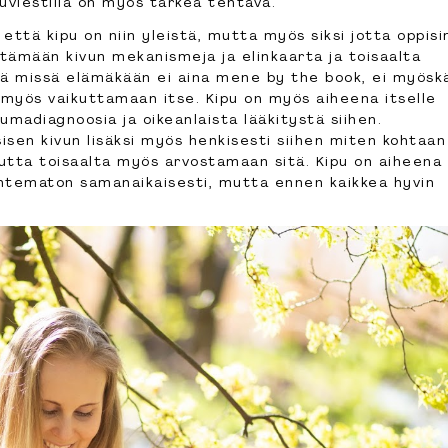
uviestillä on myös tärkeä tehtävä.
i että kipu on niin yleistä, mutta myös siksi jotta oppi
ämään kivun mekanismeja ja elinkaarta ja toisaalta
nä missä elämäkään ei aina mene by the book, ei myösk
on myös vaikuttamaan itse. Kipu on myös aiheena itselle
adiagnoosia ja oikeanlaista lääkitystä siihen.
isen kivun lisäksi myös henkisesti siihen miten kohtaan
utta toisaalta myös arvostamaan sitä. Kipu on aiheena 
tematon samanaikaisesti, mutta ennen kaikkea hyvin