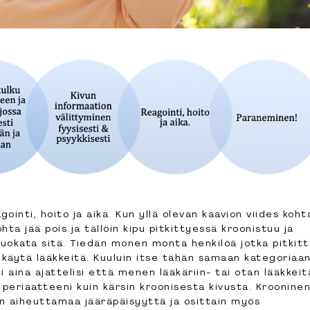
ointi, hoito ja aika. Kun yllä olevan kaavion viides koht
hta jää pois ja tällöin kipu pitkittyessä kroonistuu ja
uokata sitä. Tiedän monen monta henkilöä jotka pitkitt
n käytä lääkkeitä. Kuuluin itse tähän samaan kategoriaa
 aina ajattelisi että menen lääkäriin- tai otan lääkkeit
periaatteeni kuin kärsin kroonisesta kivusta. Kroonine
den aiheuttamaa jääräpäisyyttä ja osittain myös