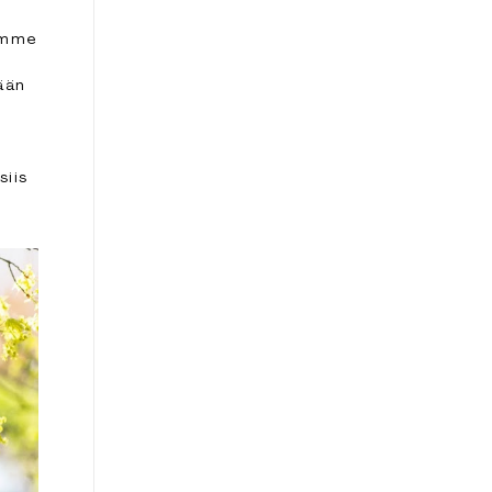
simme
ään
siis