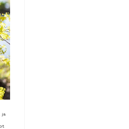
 ja
vot