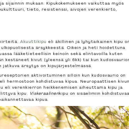
 ja sijainnin mukaan. Kipukokemukseen vaikuttaa myös
pukulttuuri, tieto, resistenssi, aivojen verenkierto,
piirteitä.
Akuuttikipu
eli äkillinen ja lyhytaikainen kipu o
ulkopuolisesta ärsykkeestä. Oikein ja heti hoidettuna
assa lääketieteellisin keinoin sekä elintavoilla kuten
 kestäneet kivut (yleensä yli 6kk) tai kun kudosvaurio
in jatkuva ärsytys on kipujärjestelmässä.
pureseptorien aktivoituminen silloin kun kudosvaurio on
eli hermostoon kohdistuvaa kipua. Neuropaattisen kivu
pu eli verenkierron heikkenemisen aiheuttama kipu ja
littyvä kipu.
Viskeraalinen
kipu on sisäelimiin kohdistuva
paikannettavaa kipua.