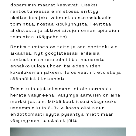
dopamiinin määrät kasvavat. Lisäksi
rentoutuneessa elimistössä erittyy
oksitosiinia joka vaimentaa stressiakselin
toimintaa, nostaa kipukynnystä, lievittää
ahdistusta ja aktivoi aivojen omien opioidien
toimintaa. (Käypähoito).
Rentoutuminen on taito ja sen opettelu vie
aikaansa. Nyt googlatessasi erilaisia
rentoutumismenetelmiä älä muodosta
ennakkoluuloja yhden tai edes viiden
kokeilukerran jälkeen. Tulos vaatii tietoista ja
säännöllistä tekemistä.
Toisin kuin ajattelisimme, ei ole normaalia
herätä väsyneenä. Väsymys aamuisin on aina
merkki jostain. Mikäli koet itsesi väsyneeksi
useammin kuin 2-3x viikossa olisi sinun
ehdottomasti syytä pysähtyä miettimään
väsymyksen taustatekijöitä.