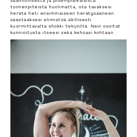
säännöllisestä ja pidempiaikaisista
toimenpiteistä huolimatta, ota tavaksesi
herätä heti ensimmäiseen herätysääneen
säästääksesi elimistöä äkillisesti
kuormittavalta shokki tekijöiltä. Näin osoitat
kunnioitusta itseesi sekä kehoasi kohtaan.