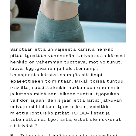
Sanotaan että univajeesta kärsivä henkilö
pitää työstään vähemmän. Univajeesta kärsivä
henkilö on vähemmän tuottava, motivoitunut,
luova, tyytyväinen ja haluttomampi.
Univajeesta kärsivä on myös alttiimpi
epäeettiseen toimintaan. Mikäli töissä tuntuu
ikävältä, suosittelenkin nukkumaan enemmän
ja katsoa miltä sen jälkeen tuntuu työpaikan
vaihdon sijaan. Sen sijaan että laitat jatkuvan
univajeesi liiallisen työn piikkiin, voisitkin
miettiä johtuisiko pitkät TO DO- listat ja
tekemättömät työt siitä, ettet ole nukkunut
riittävästi?
Ps.. Tulen päivittämään youtube kanavalleni