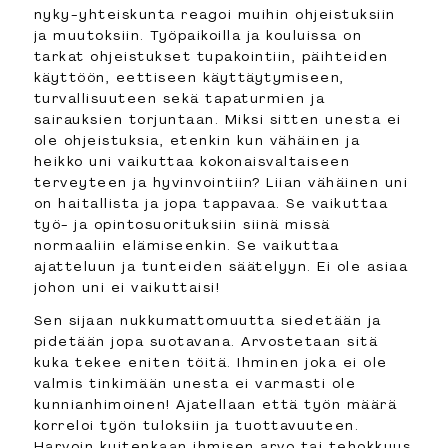
nyky-yhteiskunta reagoi muihin ohjeistuksiin
ja muutoksiin. Työpaikoilla ja kouluissa on
tarkat ohjeistukset tupakointiin, päihteiden
käyttöön, eettiseen käyttäytymiseen,
turvallisuuteen sekä tapaturmien ja
sairauksien torjuntaan. Miksi sitten unesta ei
ole ohjeistuksia, etenkin kun vähäinen ja
heikko uni vaikuttaa kokonaisvaltaiseen
terveyteen ja hyvinvointiin? Liian vähäinen uni
on haitallista ja jopa tappavaa. Se vaikuttaa
työ- ja opintosuorituksiin siinä missä
normaaliin elämiseenkin. Se vaikuttaa
ajatteluun ja tunteiden säätelyyn. Ei ole asiaa
johon uni ei vaikuttaisi!
Sen sijaan nukkumattomuutta siedetään ja
pidetään jopa suotavana. Arvostetaan sitä
kuka tekee eniten töitä. Ihminen joka ei ole
valmis tinkimään unesta ei varmasti ole
kunnianhimoinen! Ajatellaan että työn määrä
korreloi työn tuloksiin ja tuottavuuteen.
Harvoin kuitenkaan ihmisen arvo tai tehokkuus