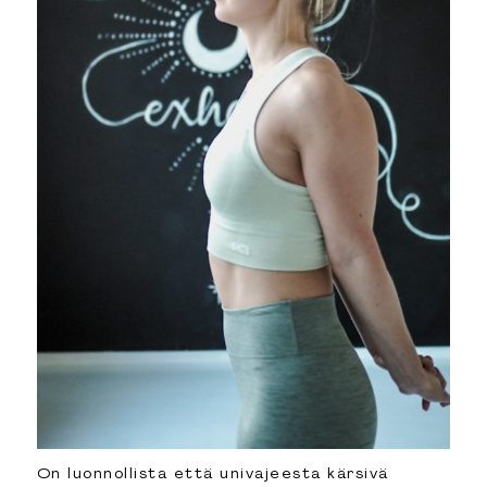
On luonnollista että univajeesta kärsivä