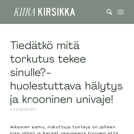
Tiedätkö mitä
torkutus tekee
sinulle?-
huolestuttava hälytys
ja krooninen univaje!
HYVINVOINTI
Aikainen aamu, nukuttuja tunteja on jälleen
liian vähän ja heräät väsyneenä toivoen että