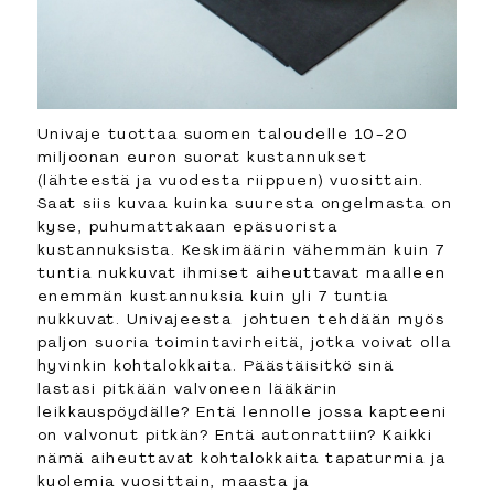
Univaje tuottaa suomen taloudelle 10-20
miljoonan euron suorat kustannukset
(lähteestä ja vuodesta riippuen) vuosittain.
Saat siis kuvaa kuinka suuresta ongelmasta on
kyse, puhumattakaan epäsuorista
kustannuksista. Keskimäärin vähemmän kuin 7
tuntia nukkuvat ihmiset aiheuttavat maalleen
enemmän kustannuksia kuin yli 7 tuntia
nukkuvat. Univajeesta johtuen tehdään myös
paljon suoria toimintavirheitä, jotka voivat olla
hyvinkin kohtalokkaita. Päästäisitkö sinä
lastasi pitkään valvoneen lääkärin
leikkauspöydälle? Entä lennolle jossa kapteeni
on valvonut pitkän? Entä autonrattiin? Kaikki
nämä aiheuttavat kohtalokkaita tapaturmia ja
kuolemia vuosittain, maasta ja