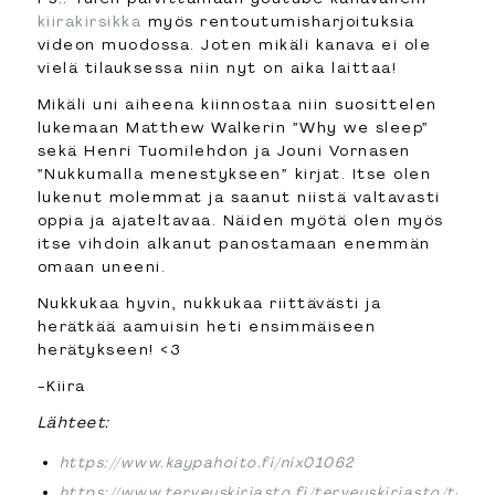
kiirakirsikka
myös rentoutumisharjoituksia
videon muodossa. Joten mikäli kanava ei ole
vielä tilauksessa niin nyt on aika laittaa!
Mikäli uni aiheena kiinnostaa niin suosittelen
lukemaan Matthew Walkerin ”Why we sleep”
sekä Henri Tuomilehdon ja Jouni Vornasen
”Nukkumalla menestykseen” kirjat. Itse olen
lukenut molemmat ja saanut niistä valtavasti
oppia ja ajateltavaa. Näiden myötä olen myös
itse vihdoin alkanut panostamaan enemmän
omaan uneeni.
Nukkukaa hyvin, nukkukaa riittävästi ja
herätkää aamuisin heti ensimmäiseen
herätykseen! <3
-Kiira
Lähteet:
https://www.kaypahoito.fi/nix01062
https://www.terveyskirjasto.fi/terveyskirjasto/tk.kot