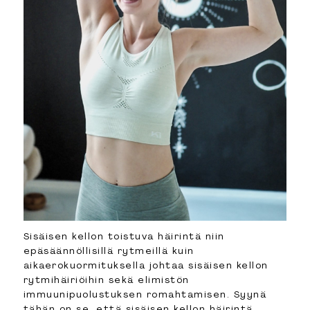
Sisäisen kellon toistuva häirintä niin
epäsäännöllisillä rytmeillä kuin
aikaerokuormituksella johtaa sisäisen kellon
rytmihäiriöihin sekä elimistön
immuunipuolustuksen romahtamisen. Syynä
tähän on se, että sisäisen kellon häirintä