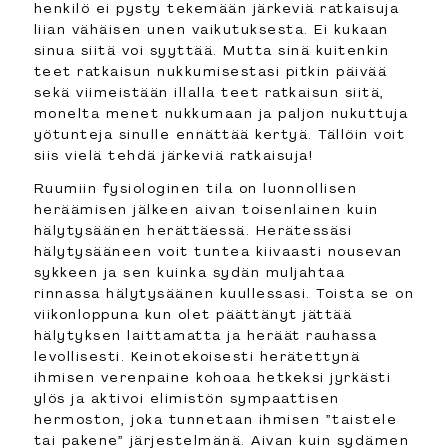
henkilö ei pysty tekemään järkeviä ratkaisuja
liian vähäisen unen vaikutuksesta. Ei kukaan
sinua siitä voi syyttää. Mutta sinä kuitenkin
teet ratkaisun nukkumisestasi pitkin päivää
sekä viimeistään illalla teet ratkaisun siitä,
monelta menet nukkumaan ja paljon nukuttuja
yötunteja sinulle ennättää kertyä. Tällöin voit
siis vielä tehdä järkeviä ratkaisuja!
Ruumiin fysiologinen tila on luonnollisen
heräämisen jälkeen aivan toisenlainen kuin
hälytysäänen herättäessä. Herätessäsi
hälytysääneen voit tuntea kiivaasti nousevan
sykkeen ja sen kuinka sydän muljahtaa
rinnassa hälytysäänen kuullessasi. Toista se on
viikonloppuna kun olet päättänyt jättää
hälytyksen laittamatta ja heräät rauhassa
levollisesti. Keinotekoisesti herätettynä
ihmisen verenpaine kohoaa hetkeksi jyrkästi
ylös ja aktivoi elimistön sympaattisen
hermoston, joka tunnetaan ihmisen ”taistele
tai pakene” järjestelmänä. Aivan kuin sydämen