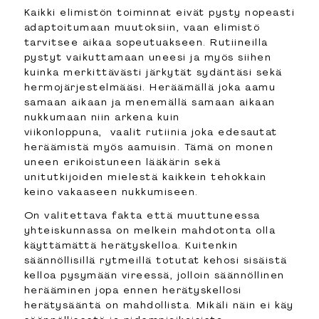
Kaikki elimistön toiminnat eivät pysty nopeasti
adaptoitumaan muutoksiin, vaan elimistö
tarvitsee aikaa sopeutuakseen. Rutiineilla
pystyt vaikuttamaan uneesi ja myös siihen
kuinka merkittävästi järkytät sydäntäsi sekä
hermojärjestelmääsi. Heräämällä joka aamu
samaan aikaan ja menemällä samaan aikaan
nukkumaan niin arkena kuin
viikonloppuna, vaalit rutiinia joka edesautat
heräämistä myös aamuisin. Tämä on monen
uneen erikoistuneen lääkärin sekä
unitutkijoiden mielestä kaikkein tehokkain
keino vakaaseen nukkumiseen.
On valitettava fakta että muuttuneessa
yhteiskunnassa on melkein mahdotonta olla
käyttämättä herätyskelloa. Kuitenkin
säännöllisillä rytmeillä totutat kehosi sisäistä
kelloa pysymään vireessä, jolloin säännöllinen
herääminen jopa ennen herätyskellosi
herätysääntä on mahdollista. Mikäli näin ei käy