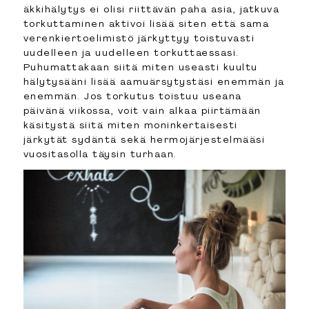
äkkihälytys ei olisi riittävän paha asia, jatkuva
torkuttaminen aktivoi lisää siten että sama
verenkiertoelimistö järkyttyy toistuvasti
uudelleen ja uudelleen torkuttaessasi.
Puhumattakaan siitä miten useasti kuultu
hälytysääni lisää aamuärsytystäsi enemmän ja
enemmän. Jos torkutus toistuu useana
päivänä viikossa, voit vain alkaa piirtämään
käsitystä siitä miten moninkertaisesti
järkytät sydäntä sekä hermojärjestelmääsi
vuositasolla täysin turhaan.