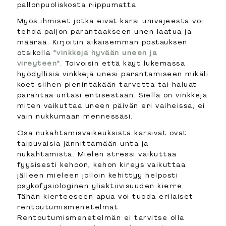
pallonpuoliskosta riippumatta.
Myös ihmiset jotka eivät kärsi univajeesta voi
tehdä paljon parantaakseen unen laatua ja
määrää. Kirjoitin aikaisemman postauksen
otsikolla
”vinkkejä hyvään uneen ja
vireyteen”.
Toivoisin että käyt lukemassa
hyödyllisiä vinkkejä unesi parantamiseen mikäli
koet siihen pienintäkään tarvetta tai haluat
parantaa untasi entisestään. Siellä on vinkkejä
miten vaikuttaa uneen päivän eri vaiheissa, ei
vain nukkumaan mennessäsi.
Osa nukahtamisvaikeuksista kärsivät ovat
taipuvaisia jännittämään unta ja
nukahtamista. Mielen stressi vaikuttaa
fyysisesti kehoon, kehon kireys vaikuttaa
jälleen mieleen jolloin kehittyy helposti
psykofysiologinen yliaktiivisuuden kierre.
Tähän kierteeseen apua voi tuoda erilaiset
rentoutumismenetelmät.
Rentoutumismenetelmän ei tarvitse olla