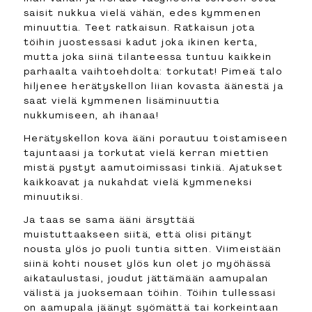
saisit nukkua vielä vähän, edes kymmenen
minuuttia. Teet ratkaisun. Ratkaisun jota
töihin juostessasi kadut joka ikinen kerta,
mutta joka siinä tilanteessa tuntuu kaikkein
parhaalta vaihtoehdolta: torkutat! Pimeä talo
hiljenee herätyskellon liian kovasta äänestä ja
saat vielä kymmenen lisäminuuttia
nukkumiseen, ah ihanaa!
Herätyskellon kova ääni porautuu toistamiseen
tajuntaasi ja torkutat vielä kerran miettien
mistä pystyt aamutoimissasi tinkiä. Ajatukset
kaikkoavat ja nukahdat vielä kymmeneksi
minuutiksi.
Ja taas se sama ääni ärsyttää
muistuttaakseen siitä, että olisi pitänyt
nousta ylös jo puoli tuntia sitten. Viimeistään
siinä kohti nouset ylös kun olet jo myöhässä
aikataulustasi, joudut jättämään aamupalan
välistä ja juoksemaan töihin. Töihin tullessasi
on aamupala jäänyt syömättä tai korkeintaan