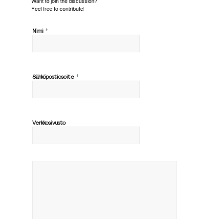
Want to join the discussion?
Feel free to contribute!
*
Nimi
*
Sähköpostiosoite
Verkkosivusto