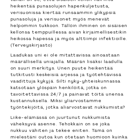
heikentää punasolujen hapenkuljetusta,
verisuonissa kiertää runsaammin ylikypsiä
punasoluja ja verisuonet myös menevät
helpommin tukkoon. Tällöin ihminen on sisäisen
kellonsa temppuillessa aivan kirjaimellisestikin
heikossa hapessa ja myös alttiimpi infektioille.
(Terveyskirjasto)
Laadukas uni ei ole mitattavissa ainoastaan
määrällisellä uniajalla. Määrän lisäksi laadulla
on suuri merkitys. Unen puute heikentää
tutkitusti keskeisiä arjessa ja työtehtävissä
vaadittuja kykyjä. Silti nyky-yhteiskunnassa
katsotaan ylöspäin henkilöitä, jotka on
tavoitettavissa 24/7 ja painavat töitä unensa
kustannuksella. Miksi yliarvostamme
työntekijöitä, jotka aliarvostavat nukkumista?
Liike-elämässä on juurtunut nukkumista
väheksyvä asenne. Tehokkain on se joka
nukkuu vähiten ja tekee eniten. Tämä on
mielestäni outoa kun otetaan huomioon kuinka