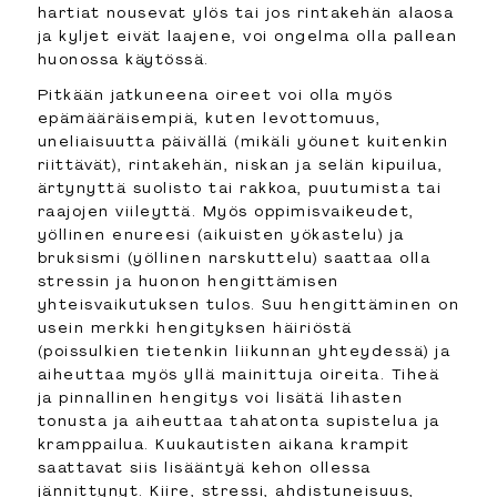
hartiat nousevat ylös tai jos rintakehän alaosa
ja kyljet eivät laajene, voi ongelma olla pallean
huonossa käytössä.
Pitkään jatkuneena oireet voi olla myös
epämääräisempiä, kuten levottomuus,
uneliaisuutta päivällä (mikäli yöunet kuitenkin
riittävät), rintakehän, niskan ja selän kipuilua,
ärtynyttä suolisto tai rakkoa, puutumista tai
raajojen viileyttä. Myös oppimisvaikeudet,
yöllinen enureesi (aikuisten yökastelu) ja
bruksismi (yöllinen narskuttelu) saattaa olla
stressin ja huonon hengittämisen
yhteisvaikutuksen tulos. Suu hengittäminen on
usein merkki hengityksen häiriöstä
(poissulkien tietenkin liikunnan yhteydessä) ja
aiheuttaa myös yllä mainittuja oireita. Tiheä
ja pinnallinen hengitys voi lisätä lihasten
tonusta ja aiheuttaa tahatonta supistelua ja
kramppailua. Kuukautisten aikana krampit
saattavat siis lisääntyä kehon ollessa
jännittynyt. Kiire, stressi, ahdistuneisuus,