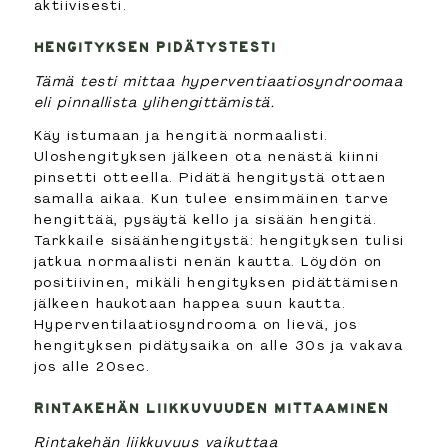
aktiivisesti.
HENGITYKSEN PIDÄTYSTESTI
Tämä testi mittaa hyperventiaatiosyndroomaa
eli pinnallista ylihengittämistä.
Käy istumaan ja hengitä normaalisti.
Uloshengityksen jälkeen ota nenästä kiinni
pinsetti otteella. Pidätä hengitystä ottaen
samalla aikaa. Kun tulee ensimmäinen tarve
hengittää, pysäytä kello ja sisään hengitä.
Tarkkaile sisäänhengitystä: hengityksen tulisi
jatkua normaalisti nenän kautta. Löydön on
positiivinen, mikäli hengityksen pidättämisen
jälkeen haukotaan happea suun kautta.
Hyperventilaatiosyndrooma on lievä, jos
hengityksen pidätysaika on alle 30s ja vakava
jos alle 20sec.
RINTAKEHÄN LIIKKUVUUDEN MITTAAMINEN
Rintakehän liikkuvuus vaikuttaa