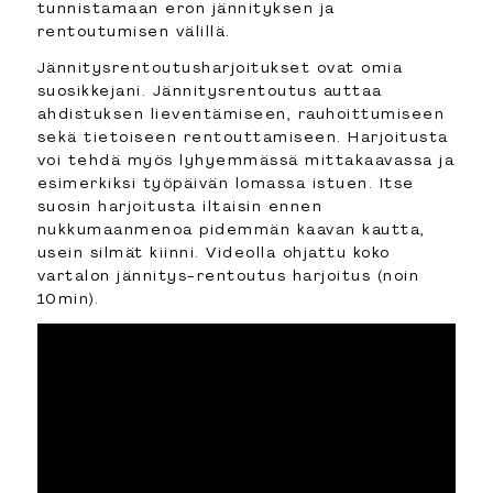
tunnistamaan eron jännityksen ja
rentoutumisen välillä.
Jännitysrentoutusharjoitukset ovat omia
suosikkejani. Jännitysrentoutus auttaa
ahdistuksen lieventämiseen, rauhoittumiseen
sekä tietoiseen rentouttamiseen. Harjoitusta
voi tehdä myös lyhyemmässä mittakaavassa ja
esimerkiksi työpäivän lomassa istuen. Itse
suosin harjoitusta iltaisin ennen
nukkumaanmenoa pidemmän kaavan kautta,
usein silmät kiinni. Videolla ohjattu koko
vartalon jännitys-rentoutus harjoitus (noin
10min).
LINKIT
Etusivu
Esittely