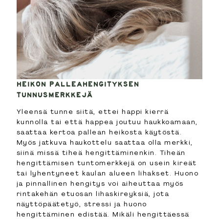
HEIKON PALLEAHENGITYKSEN
TUNNUSMERKKEJÄ
Yleensä tunne siitä, ettei happi kierrä
kunnolla tai että happea joutuu haukkoamaan,
saattaa kertoa pallean heikosta käytöstä.
Myös jatkuva haukottelu saattaa olla merkki,
siinä missä tiheä hengittäminenkin. Tiheän
hengittämisen tuntomerkkejä on usein kireät
tai lyhentyneet kaulan alueen lihakset. Huono
ja pinnallinen hengitys voi aiheuttaa myös
rintakehän etuosan lihaskireyksiä, jota
näyttöpäätetyö, stressi ja huono
hengittäminen edistää. Mikäli hengittäessä