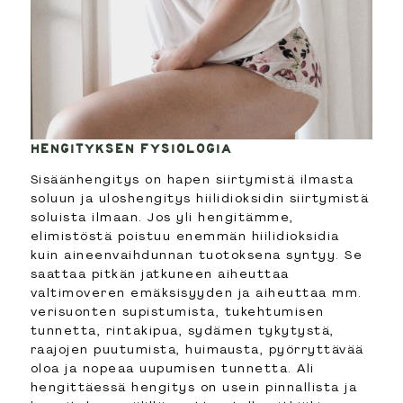
HENGITYKSEN FYSIOLOGIA
Sisäänhengitys on hapen siirtymistä ilmasta
soluun ja uloshengitys hiilidioksidin siirtymistä
soluista ilmaan. Jos yli hengitämme,
elimistöstä poistuu enemmän hiilidioksidia
kuin aineenvaihdunnan tuotoksena syntyy. Se
saattaa pitkän jatkuneen aiheuttaa
valtimoveren emäksisyyden ja aiheuttaa mm.
verisuonten supistumista, tukehtumisen
tunnetta, rintakipua, sydämen tykytystä,
raajojen puutumista, huimausta, pyörryttävää
oloa ja nopeaa uupumisen tunnetta. Ali
hengittäessä hengitys on usein pinnallista ja