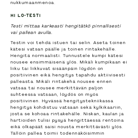
nukkumaanmenoa.
HI LO-TESTI
Testi mittaa karkeasti hengitätkö pinnallisesti
vai pallean avulla.
Testin voi tehdä istuen tai selin. Aseta toinen
kätesi vatsan päälle ja toinen rintakehälle.
Hengitä normaalisti. Tunnustele kumpi kätesi
nousee ensimmäisenä ylös. Mikäli kumpikaan ei
liiku tai liikkuvat sisäänpäin löydön on
positiivinen eikä hengitys tapahdu aktiivisesti
palleasta. Mikäli rintakehä nousee ennen
vatsaa tai nousee merkittävän paljon
suhteessa vatsaan, löydös on myös
positiivinen. Hyvässä hengitystekniikassa
hengitys kohdistuu vatsaan sekä kylkikaariin,
josta se kohoaa rintakehälle. Niskan, kaulan ja
hartioiden tulisi pysyä hengittäessä rentoina
eikä olkapäät saisi nousta merkittävästi ylös.
Tällöin pallea toimii todennäköisimmin