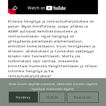
Yhteistyö
Palvelut
Erilaisia hengitys ja rentoutusharjoituksia on
Verkkovalmennukset
paljon. Myös mindfulness, jooga, pilates ja
Kauppa
ASMR auttavat kehotietoisuuteen ja
rentoutumiseen. Hyvä hengitys on
Blogi
yhteydessä parempaan elämänlaatuun,
Ota yhteyttä
elimistön homeostaasiin, kivun lievitykseen ja
stressin, ahdistuksen ja tunteiden säätelyyn.
Tietosuojaseloste
Ainakin näin teoreettisesti. Mutta jos
tutkimukset näin väittää, miksemme
kiinnittäisi huomiota hengittämiseen ja ottaisi
SEURAA MUA SOMESSA
rutiiniksi hengitys ja/tai
rentoutusharjoituksia?
Tämä sivusto käyttää evästeitä. Jatkamalla sivuston käyttöä
hyväksyt evästeiden käytön
Hyväksy
Hylkää
Asetukset