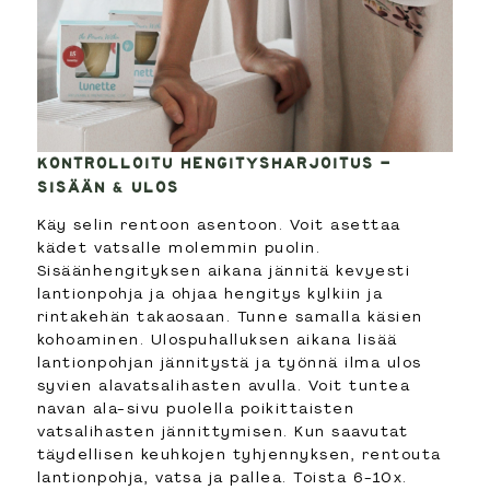
KONTROLLOITU HENGITYSHARJOITUS –
SISÄÄN & ULOS
Käy selin rentoon asentoon. Voit asettaa
kädet vatsalle molemmin puolin.
Sisäänhengityksen aikana jännitä kevyesti
lantionpohja ja ohjaa hengitys kylkiin ja
rintakehän takaosaan. Tunne samalla käsien
kohoaminen. Ulospuhalluksen aikana lisää
lantionpohjan jännitystä ja työnnä ilma ulos
syvien alavatsalihasten avulla. Voit tuntea
navan ala-sivu puolella poikittaisten
vatsalihasten jännittymisen. Kun saavutat
täydellisen keuhkojen tyhjennyksen, rentouta
lantionpohja, vatsa ja pallea. Toista 6-10x.