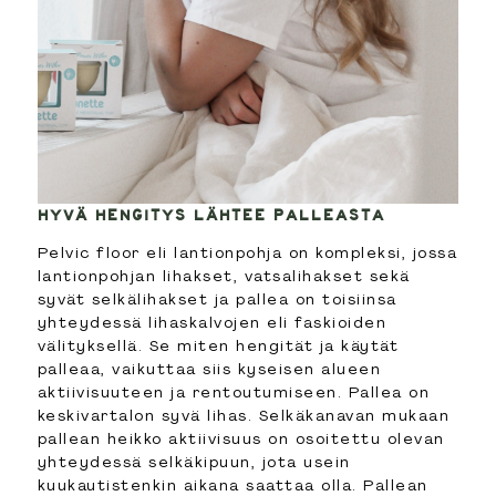
HYVÄ HENGITYS LÄHTEE PALLEASTA
Pelvic floor eli lantionpohja on kompleksi, jossa
lantionpohjan lihakset, vatsalihakset sekä
syvät selkälihakset ja pallea on toisiinsa
yhteydessä lihaskalvojen eli faskioiden
välityksellä. Se miten hengität ja käytät
palleaa, vaikuttaa siis kyseisen alueen
aktiivisuuteen ja rentoutumiseen. Pallea on
keskivartalon syvä lihas. Selkäkanavan mukaan
pallean heikko aktiivisuus on osoitettu olevan
yhteydessä selkäkipuun, jota usein
kuukautistenkin aikana saattaa olla. Pallean