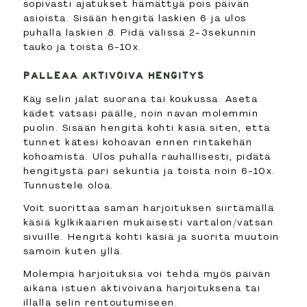
sopivasti ajatukset hämättyä pois päivän
asioista. Sisään hengitä laskien 6 ja ulos
puhalla laskien 8. Pidä välissä 2-3sekunnin
tauko ja toista 6-10x.
PALLEAA AKTIVOIVA HENGITYS
Käy selin jalat suorana tai koukussa. Aseta
kädet vatsasi päälle, noin navan molemmin
puolin. Sisään hengitä kohti käsiä siten, että
tunnet kätesi kohoavan ennen rintakehän
kohoamista. Ulos puhalla rauhallisesti, pidätä
hengitystä pari sekuntia ja toista noin 6-10x.
Tunnustele oloa.
Voit suorittaa saman harjoituksen siirtämällä
käsiä kylkikaarien mukaisesti vartalon/vatsan
sivuille. Hengitä kohti käsiä ja suorita muutoin
samoin kuten yllä.
Molempia harjoituksia voi tehdä myös päivän
aikana istuen aktivoivana harjoituksena tai
illalla selin rentoutumiseen.