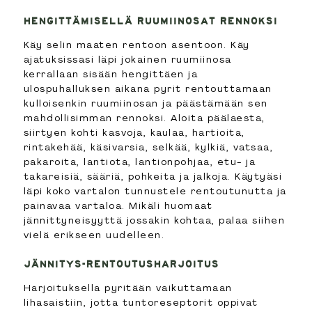
HENGITTÄMISELLÄ RUUMIINOSAT RENNOKSI
Käy selin maaten rentoon asentoon. Käy
ajatuksissasi läpi jokainen ruumiinosa
kerrallaan sisään hengittäen ja
ulospuhalluksen aikana pyrit rentouttamaan
kulloisenkin ruumiinosan ja päästämään sen
mahdollisimman rennoksi. Aloita päälaesta,
siirtyen kohti kasvoja, kaulaa, hartioita,
rintakehää, käsivarsia, selkää, kylkiä, vatsaa,
pakaroita, lantiota, lantionpohjaa, etu- ja
takareisiä, sääriä, pohkeita ja jalkoja. Käytyäsi
läpi koko vartalon tunnustele rentoutunutta ja
painavaa vartaloa. Mikäli huomaat
jännittyneisyyttä jossakin kohtaa, palaa siihen
vielä erikseen uudelleen.
JÄNNITYS-RENTOUTUSHARJOITUS
Harjoituksella pyritään vaikuttamaan
lihasaistiin, jotta tuntoreseptorit oppivat