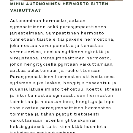
MIHIN AUTONOMINEN HERMOSTO SITTEN
VAIKUTTAA?
Autonominen hermosto jaetaan
sympaattiseen sekä parasympaattiseen
järjestelmään. Sympaattinen hermosto
tunnetaan taistele tai pakene hermostona,
joka nostaa verenpainetta ja tehostaa
verenkiertoa, nostaa sydämen sykettä ja
vireystasoa. Parasympaattinen hermosto,
johon hengityksellä pyritään vaikuttamaan,
auttaa palautumaan ja rauhoittumaan.
Parasympaattisen hermoston aktivoituessa
sydämen syke laskee, hengitys tasaantuu ja
ruuansulatuselimistö tehostuu. Koettu stressi
ja liikunta nostaa sympaattisen hermoston
toimintaa ja hidastaminen, hengitys ja lepo
taas nostaa parasympaattisen hermoston
toimintaa ja tähän pystyt tietoisesti
vaikuttamaan. Etenkin yhteiskunnan
hektisyydessä tulisi kiinnittää huomiota
tietoiseen rentoutumiseen.