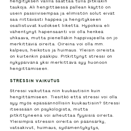
hengityksen välillä saattaa tulla pitkiäkin
taukoja. Ali hengittäessä pallean käyttö on
usein passiivisempaa ja elimistön solut eivät
saa riittävästi happea ja hengitykseen
osallistuvat kudokset liikettä. Hypoksia eli
vähentynyt hapensaanti voi olla henkeä
uhkaava, mutta pienelläkin happivajeella on jo
merkittäviä oireita. Oireina voi olla mm.
kalpeus, heikotus ja huimaus. Yleisin oireista
on kuitenkin pääkipu. Pitkittynyt stressi on
nykypäivänä yksi merkittävä syy huonoon
hengittämiseen.
STRESSIN VAIKUTUS
Stressi vaikuttaa niin kuukautisiin kuin
hengittämiseen. Tiesitkö että stressi voi olla
syy myös epäsäännöllisiin kuukautisiin? Stressi
itsessään on psykologista, mutta
pitkittyneenä voi aiheuttaa fyysisiä oireita.
Yleisimpiä stressin oireita on päänsärky,
vatsakivut, huimaus, sydämentykytys,