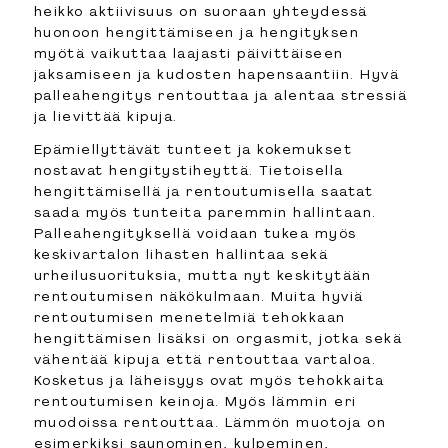
heikko aktiivisuus on suoraan yhteydessä
huonoon hengittämiseen ja hengityksen
myötä vaikuttaa laajasti päivittäiseen
jaksamiseen ja kudosten hapensaantiin. Hyvä
palleahengitys rentouttaa ja alentaa stressiä
ja lievittää kipuja.
Epämiellyttävät tunteet ja kokemukset
nostavat hengitystiheyttä. Tietoisella
hengittämisellä ja rentoutumisella saatat
saada myös tunteita paremmin hallintaan.
Palleahengityksellä voidaan tukea myös
keskivartalon lihasten hallintaa sekä
urheilusuorituksia, mutta nyt keskitytään
rentoutumisen näkökulmaan. Muita hyviä
rentoutumisen menetelmiä tehokkaan
hengittämisen lisäksi on orgasmit, jotka sekä
vähentää kipuja että rentouttaa vartaloa.
Kosketus ja läheisyys ovat myös tehokkaita
rentoutumisen keinoja. Myös lämmin eri
muodoissa rentouttaa. Lämmön muotoja on
esimerkiksi saunominen, kylpeminen,