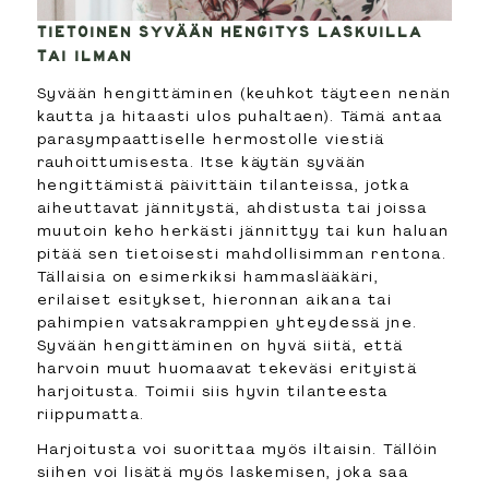
TIETOINEN SYVÄÄN HENGITYS LASKUILLA
TAI ILMAN
Syvään hengittäminen (keuhkot täyteen nenän
kautta ja hitaasti ulos puhaltaen). Tämä antaa
parasympaattiselle hermostolle viestiä
rauhoittumisesta. Itse käytän syvään
hengittämistä päivittäin tilanteissa, jotka
aiheuttavat jännitystä, ahdistusta tai joissa
muutoin keho herkästi jännittyy tai kun haluan
pitää sen tietoisesti mahdollisimman rentona.
Tällaisia on esimerkiksi hammaslääkäri,
erilaiset esitykset, hieronnan aikana tai
pahimpien vatsakramppien yhteydessä jne.
Syvään hengittäminen on hyvä siitä, että
harvoin muut huomaavat tekeväsi erityistä
harjoitusta. Toimii siis hyvin tilanteesta
riippumatta.
Harjoitusta voi suorittaa myös iltaisin. Tällöin
siihen voi lisätä myös laskemisen, joka saa