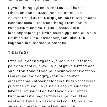
Hyvällä hengityksellä rentoutat lihaksia.
Lihasten rentouttaminen on oleellista
esimerkiksi kuukautiskipujen lääkkeettömässä
itsehoidossa. Tietoisen hengittämisen ja
rentoutumisen vaikutus ulottuu koko
lantionpohjaan ja kivun säätelyyn sen alueella.
Se mitä kaikkea lantionpohjaan lukeutuu,
käydään läpi hieman alempana.
TIESITKÖ?
Että palleahengityksen ja sen aiheuttaman
paineen säätelyn avulla pystyt vaikuttamaan
suoliston toimintaan ja laskimoverenkiertoon.
Lisäksi pallea hengityksen ja lihasten
aiheuttama vatsaontelopaine keskivartalossa
puristaa imusoluja ja näin lisää imusuonten
liikettä. Imusuonten tehtävä on kuljettaa
kuona-aineita hajotettavaksi ja imeyttää
nesteitä takaisin verenkiertoon. Myös aivo-
selkäydinneste pumpataan aivoihin