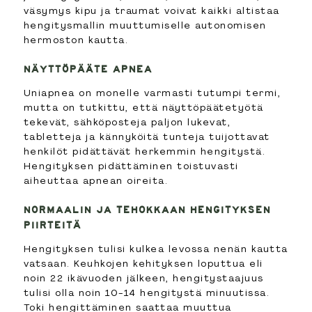
väsymys kipu ja traumat voivat kaikki altistaa
hengitysmallin muuttumiselle autonomisen
hermoston kautta.
NÄYTTÖPÄÄTE APNEA
Uniapnea on monelle varmasti tutumpi termi,
mutta on tutkittu, että näyttöpäätetyötä
tekevät, sähköposteja paljon lukevat,
tabletteja ja kännyköitä tunteja tuijottavat
henkilöt pidättävät herkemmin hengitystä.
Hengityksen pidättäminen toistuvasti
aiheuttaa apnean oireita.
NORMAALIN JA TEHOKKAAN HENGITYKSEN
PIIRTEITÄ
Hengityksen tulisi kulkea levossa nenän kautta
vatsaan. Keuhkojen kehityksen loputtua eli
noin 22 ikävuoden jälkeen, hengitystaajuus
tulisi olla noin 10-14 hengitystä minuutissa.
Toki hengittäminen saattaa muuttua