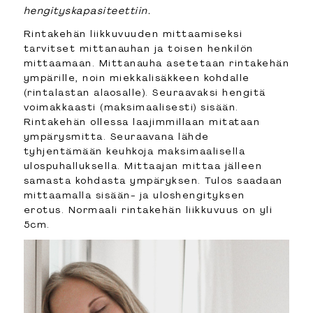
hengityskapasiteettiin.
Rintakehän liikkuvuuden mittaamiseksi
tarvitset mittanauhan ja toisen henkilön
mittaamaan. Mittanauha asetetaan rintakehän
ympärille, noin miekkalisäkkeen kohdalle
(rintalastan alaosalle). Seuraavaksi hengitä
voimakkaasti (maksimaalisesti) sisään.
Rintakehän ollessa laajimmillaan mitataan
ympärysmitta. Seuraavana lähde
tyhjentämään keuhkoja maksimaalisella
ulospuhalluksella. Mittaajan mittaa jälleen
samasta kohdasta ympäryksen. Tulos saadaan
mittaamalla sisään- ja uloshengityksen
erotus. Normaali rintakehän liikkuvuus on yli
5cm.