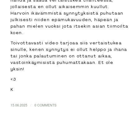
nähdä ja saada vertaistukea tilanteessa,
jollaisesta en ollut aikaisemmin kuullut.
Harvoin ikävämmistä synnytyksistä puhutaan
julkisesti niiden epämukavuuden, häpeän ja
pahan mielen vuoksi jota itsekin asian tiimoilta
koen.
Toivottavasti video tarjoaa siis vertaistukea
sinulle, kenen synnytys ei ollut helppo ja ihana
tai jonka palautuminen on ottanut aikaa,
vastoinkäymisistä puhumattakaan. Et ole
yksin!
<3
K
/
15.06.2025
0 COMMENTS