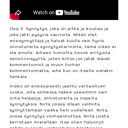
Osa 3. Synnytys, joka oli pitkä ja kivulias ja
joka jätti pysyviä vaurioita. Mikäli olet
ensisynnyttäjä ja haluat kuulla vain hyviä
onnistuneita synnytystarinoita, tämä video ei
ole sinulle. Aiheen tiimoilta toivon erityistä
sensitiivisyyttä, joten kiitos jos jätät ikävät
kommentoinnit ja muun turhan
kommentoimatta, aihe kun on itselle vieläkin
hankala.
Video on ensisijaisesti jaettu vertaistuen
vuoksi, sillä somessa näkee useammin vain
niitä helppoja, onnistuneita ja nopeita
synnytyksiä. Niitä joissa ollaan valmiita
synnyttämään vaikka heti uudelleen. Niitä,
joissa synnytys voimaannuttaa. Niitä joista
kerrotaan mielellään. Itse olisin halunnut