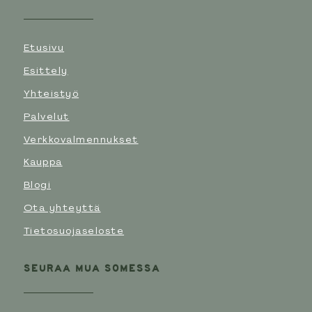
Etusivu
Esittely
Yhteistyö
Palvelut
Verkkovalmennukset
Kauppa
Blogi
Ota yhteyttä
Tietosuojaseloste
SEURAA MUA SOMESSA