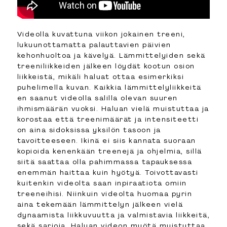
Videolla kuvattuna viikon jokainen treeni,
lukuunottamatta palauttavien päivien
kehonhuoltoa ja kävelyä. Lämmittelyiden sekä
treeniliikkeiden jälkeen löydät kootun osion
liikkeistä, mikäli haluat ottaa esimerkiksi
puhelimella kuvan. Kaikkia lämmittelyliikkeitä
en saanut videolla salilla olevan suuren
ihmismäärän vuoksi. Haluan vielä muistuttaa ja
korostaa että treenimäärät ja intensiteetti
on aina sidoksissa yksilön tasoon ja
tavoitteeseen. Ikinä ei siis kannata suoraan
kopioida kenenkään treenejä ja ohjelmia, sillä
siitä saattaa olla pahimmassa tapauksessa
enemmän haittaa kuin hyötyä. Toivottavasti
kuitenkin videolta saan inpiraatiota omiin
treeneihisi. Niinkuin videolta huomaa pyrin
aina tekemään lämmittelyn jälkeen vielä
dynaamista liikkuvuutta ja valmistavia liikkeitä,
sekä sarjoja. Haluan videon myötä muistuttaa