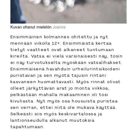
Kuvan ottanut mieletön
Joanna
Ensimmäinen kolmannes ohitettu ja nyt
mennään viikolla 12+. Ensimmäistä kertaa
tietyt vaatteet ovat alkaneet tuntumaan
kireiltä. Vatsa ei vielä varsinaisesti näy, tosin
ei näy turvotukselta myöskään vatsalihakset.
Ensimmäisenä havahduin urheilurintsikoideni
puristavan ja sen myötä tajusin rintani
kasvaneen huomattavasti. Myös rinnat olivat
olleet järkyttävän arat jo monta viikkoa,
pelkästään mahalla makaaminen oli tosi
kivuliasta. Nyt myös osa housuista puristaa
sen verran, ettei niitä ole mukava käyttää.
Selkeästi siis myös keskivartalossa ja
lantionseudulla alkanut muutoksia
tapahtumaan.