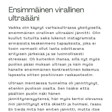
Ensimmäinen virallinen
ultraääni
Vaikka olin käynyt varhaisultrassa yksityisellä,
ensimmäinen virallinen ultraääni jännitti. Olin
kuullut tutuilta sekä lukenut instagramista
erinäisistä keskenmeno tapauksista, joka ei
tosin varmasti ollut lasta odottavana
erityisen järkevää ja se luonnollisesti
stressasi. Oli kuitenkin ihanaa, sillä nyt myös
puoliso pääsi mukaan ultraan ja näin myös
hänelle ensimmäinen konkreettinen kokemus
lapsesta sitten positiivisen raskaustestin.
Ultraan mentäessä tunnelma oli jännittynyt,
etenkin puolison osalta. Sen lisäksi että
päällisin puolin näki hänen
jännittyneisyytensä, hän myös kertoi olevansa
niin jännittynyt että oksetti ja huimasi, raasu.
En tiedä mitä hän eniten jännitti, mutta itse