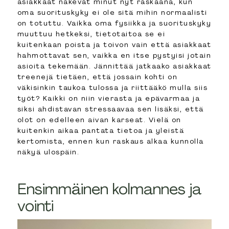
asiakkaat näkevät minut nyt raskaana, kun
oma suorituskyky ei ole sitä mihin normaalisti
on totuttu. Vaikka oma fysiikka ja suorituskyky
muuttuu hetkeksi, tietotaitoa se ei
kuitenkaan poista ja toivon vain että asiakkaat
hahmottavat sen, vaikka en itse pystyisi jotain
asioita tekemään. Jännittää jatkaako asiakkaat
treenejä tietäen, että jossain kohti on
väkisinkin taukoa tulossa ja riittääkö mulla siis
työt? Kaikki on niin vierasta ja epävarmaa ja
siksi ahdistavan stressaavaa sen lisäksi, että
olot on edelleen aivan karseat. Vielä on
kuitenkin aikaa pantata tietoa ja yleistä
kertomista, ennen kun raskaus alkaa kunnolla
näkyä ulospäin.
Ensimmäinen kolmannes ja
vointi