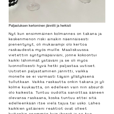
Paljastuksen kertominen jännitti ja herkisti
Nyt kun ensimmäinen kolmannes on takana ja
keskenmenon riski ainakin näennäisesti
pienentynyt, oli mukavampi olo kertoa
raskaudesta myös muille. Maaliskuussa
vietettiin syntymäpäiviäni, jonne kokoontui
kaikki lähimmät ystäväni ja se oli myös
luonnollisesti hyvä hetki paljastaa uutiset.
Uutisten paljastaminen jännitti, vaikka
monelle se ei varmasti täysin yllätyksenä
tullutkaan. Vaikka raskautta onkin takana jo yli
kolme kuukautta, on edelleen vain niin absurdi
olo kaikesta. Tuntuu oudolta sanoittaa ääneen
olevansa raskaana, koska tuntuu ettei sitä
edelleenkään itse vielä tajua tai usko. Lähes
kaikkien ystävieni reaktiot ovat olleet
kuitenkin enemmän kuin ihanat ja se tuo