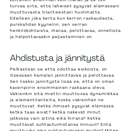
turvaa siitä, että läheiset pysyvät elämässäni
muuttuvasta tilanteestani huolimatta.
Edelleen joka kerta kun kerron raskaudesta,
purskahdan kyyneliin, sen verran
henkilökohtaista, ihanaa, pelottavaa, onnellista
ja helpottavaakin paljastaminen on.
Ahdistusta ja jännitystä
Pelkästään se että odottaa esikoista, on
itsessään kamalan jännittävää ja pelottavaa.
Sen lisäksi jännitystä lisää se, että on oman
kaveripiirin ensimmäinen raskaana oleva.
Väkisinkin sitä miettii muuttuvaa dynamiikkaa
ja elämäntilanteita, koska väkisinhän ne
muuttuvat. Ketkä ihmiset pysyvät elämässä
ketkä taas eivät? ketkä näkevät minut
jatkossa vain äitinä eikä Kiirana? Ketkä
muuttavat suhtautumistansa minuun? Entä
muuttuuko oma suhtautumiseni muihin? Miten