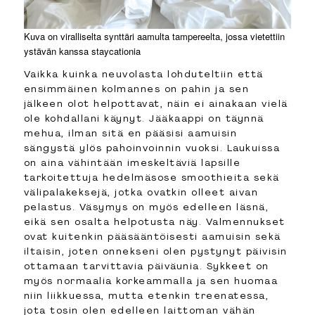
Kuva on viralliselta synttäri aamulta tampereelta, jossa vietettiin
ystävän kanssa staycationia
Vaikka kuinka neuvolasta lohduteltiin että
ensimmäinen kolmannes on pahin ja sen
jälkeen olot helpottavat, näin ei ainakaan vielä
ole kohdallani käynyt. Jääkaappi on täynnä
mehua, ilman sitä en pääsisi aamuisin
sängystä ylös pahoinvoinnin vuoksi. Laukuissa
on aina vähintään imeskeltäviä lapsille
tarkoitettuja hedelmäsose smoothieita sekä
välipalakeksejä, jotka ovatkin olleet aivan
pelastus. Väsymys on myös edelleen läsnä,
eikä sen osalta helpotusta näy. Valmennukset
ovat kuitenkin pääsääntöisesti aamuisin sekä
iltaisin, joten onnekseni olen pystynyt päivisin
ottamaan tarvittavia päiväunia. Sykkeet on
myös normaalia korkeammalla ja sen huomaa
niin liikkuessa, mutta etenkin treenatessa,
jota tosin olen edelleen laittoman vähän