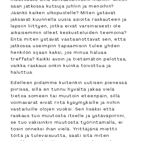
saan jatkossa kutsuja juhliin ja menoihin?
Jäänkö kaiken ulkopuolelle? Miten ystävät
jaksavat kuunnella uusia asioita raskauteen ja
lapsiin liittyen, jotka eivät varsinaisesti ole
aikaisemmin olleet keskusteluiden teemoina?
Entä miten ystävät vastaanottavat sen, että
jatkossa useimpiin tapaamisiin tulee yhden
henkilön sijaan kaksi, jos minua haluaa
treffata? Kaikki avoin ja tietämätön pelottaa,
vaikka raskaus onkin kuinka toivottua ja
haluttua.
Edelleen pidämme kuitenkin uutisen pienessä
piirissä, sillä en tunnu hyvältä jakaa vielä
tietoa someen tai muutoin eteenpäin, sillä
voimavarat eivät riitä kysymyksille ja niihin
vastailuille olojen vuoksi. Sen lisäksi että
raskaus tuo muutosta itselle ja ystäväpiiriini,
se tuo väkisinkin muutosta työrintamalla, ei
tosin onneksi ihan vielä. Yrittäjänä miettii
töitä ja tulevaisuutta, saati sitä miten