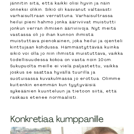
jännitin sitä, että kaikki olisi hyvin ja näin
onneksi olikin. Sikiö oli kasvanut valtavasti
varhaisultraan verrattuna. Varhaisultrassa
heilui pieni hahmo jonka ääriviivat muistutti
jonkun verran ihmisen ääriviivoja. Nyt meitä
vastassa oli jo ihan kunnon ihmistä
muistuttava pienokainen, joka heilui ja ojenteli
kinttujaan kohdussa. Hämmästyttävää kuinka
sikiö voi olla jo niin ihmistä muistuttava, vaikka
todellisuudessa kokoa on vasta noin 10cm.
Sukupuolta meille ei vielä paljastettu, vaikka
joskus se saattaa hyvällä tuurilla ja
suotuisassa kuvakulmassa jo erottua. Olimme
kuitenkin enemmän kun tyytyväisiä
sykeäänien kuunteluun ja tietoon siitä, että
raskaus etenee normaalisti.
Konkretiaa kumppanille