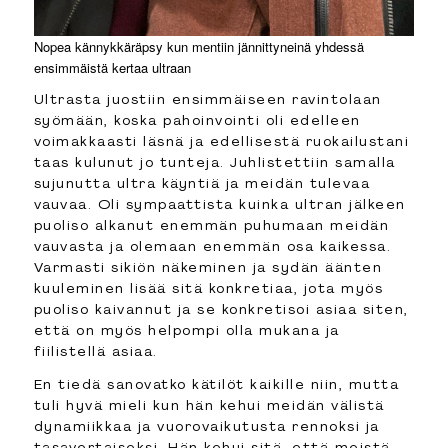
Nopea kännykkäräpsy kun mentiin jännittyneinä yhdessä
ensimmäistä kertaa ultraan
Ultrasta juostiin ensimmäiseen ravintolaan
syömään, koska pahoinvointi oli edelleen
voimakkaasti läsnä ja edellisestä ruokailustani
taas kulunut jo tunteja. Juhlistettiin samalla
sujunutta ultra käyntiä ja meidän tulevaa
vauvaa. Oli sympaattista kuinka ultran jälkeen
puoliso alkanut enemmän puhumaan meidän
vauvasta ja olemaan enemmän osa kaikessa.
Varmasti sikiön näkeminen ja sydän äänten
kuuleminen lisää sitä konkretiaa, jota myös
puoliso kaivannut ja se konkretisoi asiaa siten,
että on myös helpompi olla mukana ja
fiilistellä asiaa.
En tiedä sanovatko kätilöt kaikille niin, mutta
tuli hyvä mieli kun hän kehui meidän välistä
dynamiikkaa ja vuorovaikutusta rennoksi ja
tasavertaiseksi. Hän kehui sitä, että meistä