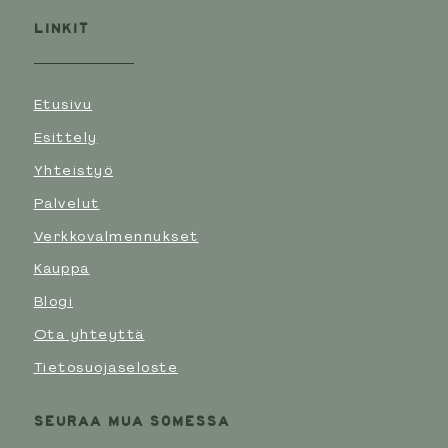
LINKIT
Etusivu
Esittely
Yhteistyö
Palvelut
Verkkovalmennukset
Kauppa
Blogi
Ota yhteyttä
Tietosuojaseloste
SEURAA MUA SOMESSA