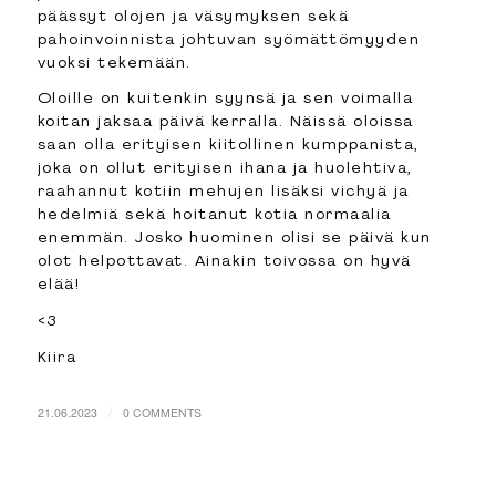
päässyt olojen ja väsymyksen sekä
pahoinvoinnista johtuvan syömättömyyden
vuoksi tekemään.
Oloille on kuitenkin syynsä ja sen voimalla
koitan jaksaa päivä kerralla. Näissä oloissa
saan olla erityisen kiitollinen kumppanista,
joka on ollut erityisen ihana ja huolehtiva,
raahannut kotiin mehujen lisäksi vichyä ja
hedelmiä sekä hoitanut kotia normaalia
enemmän. Josko huominen olisi se päivä kun
olot helpottavat. Ainakin toivossa on hyvä
elää!
<3
Kiira
/
21.06.2023
0 COMMENTS