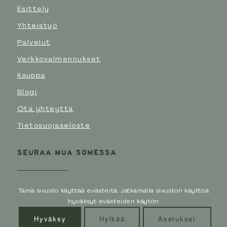
Esittely
Yhteistyö
Palvelut
Verkkovalmennukset
Kauppa
Blogi
Ota yhteyttä
Tietosuojaseloste
SEURAA MUA SOMESSA
Tämä sivusto käyttää evästeitä. Jatkamalla sivuston käyttöä
hyväksyt evästeiden käytön
Hyväksy
Hylkää
Asetukset