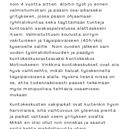
noin 4 vuotta sitten. Aloitin työt jo ennen
valmistumistani ja pääsin osa-aikaiseksi
yritykseen, jossa pääsin ohjaamaan
ryhmäliikuntaa sekä täyttämään tunteja
kuntosalin asiakaspalvelussa elättääkseni
itseni. Valmistuttuani koulusta siirryin
vakituiseen ja täysipäiväiseen (40h/vko)
kyseiselle salille. Noin vuoden jälkeen sain
uuden työmahdollisuuden ja päädyin
kuntokeskusvastaavaksi kuntokeskus
Motivukseen. Vinkkinä kuntokeskukset ovat siis
hyvä vaihtoehto, mikäli haluat työskennellä
täysipäiväisenä alalla. Hyvänä lisänä niissä on
se, että todennäköisesti pääset tekemään
myös monipuolisia tehtäviä osaamisesi
mukaan.
Kuntokeskusten vakipaikat ovat kuitenkin hyvin
harvinaisia, sillä vaihtuvuus on yleensä pientä
ja paikat valitaan usein yrityksen sisältä.
Mikäli en olisi ollut niin onnekas ja saanut
näitä kahta mahdollisuutta olisin