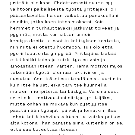
yrittäjä olisikaan. Ehdottomasti suurin syy
vaihtooni palkallisesta työstä yrittäjäksi oli
päätäntävalta: haluan vaikuttaa panoksellani
asioihin, jotka koen intohimokseni! Koin
hemmetin turhauttavaksi jatkuvat toiveet ja
pyynnöt, mutta kun sitten annoin
kehitysideoita ja osoitin kehityksen kohteita,
niin niitä ei otettu huomioon. Tuli olo että
pyörii loputonta ympyrää. Yrittäjänä tietää
että kaikki tulos ja kaikki työ on vain ja
ainoastaan itseäni varten. Tämä motivoi myös
tekemään työtä, olemaan aktiivinen ja
uusiutua. Sen lisäksi saa tehdä asiat juuri niin
kuin itse haluat, eikä tarvitse kuunnella
muiden mielipiteitä tai käskyjä. Varsinaisesti
se ei ollut motivaationi siirtyä yrittäjäksi,
mutta onhan se mukava kun pystyy itse
päättämään työajat, päivät ja lomatkin. Saa
tehdä töitä kahvilasta käsin tai vaikka peiton
alta kotona. Ihan parasta siinä kuitenkin on se,
että saa toteuttaa itseään