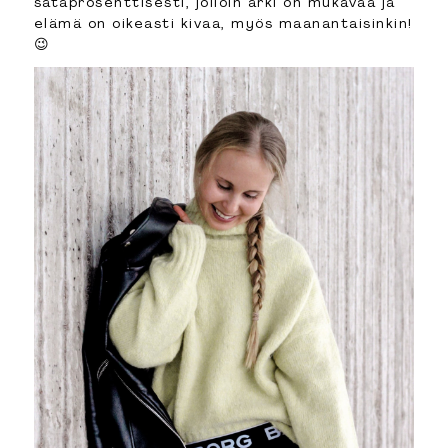
sataprosenttisesti, jolloin arki on mukavaa ja
elämä on oikeasti kivaa, myös maanantaisinkin!
😉
LINKIT
Etusivu
Esittely