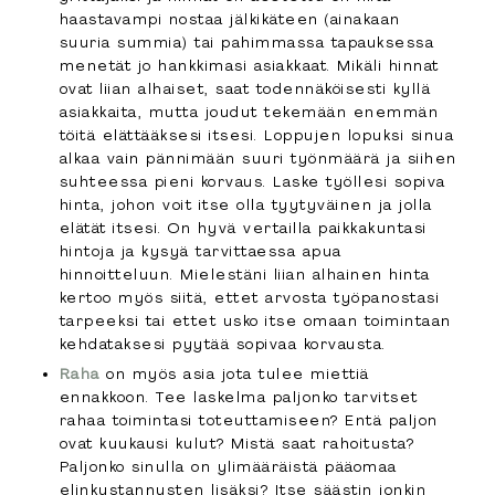
haastavampi nostaa jälkikäteen (ainakaan
suuria summia) tai pahimmassa tapauksessa
menetät jo hankkimasi asiakkaat. Mikäli hinnat
ovat liian alhaiset, saat todennäköisesti kyllä
asiakkaita, mutta joudut tekemään enemmän
töitä elättääksesi itsesi. Loppujen lopuksi sinua
alkaa vain pännimään suuri työnmäärä ja siihen
suhteessa pieni korvaus. Laske työllesi sopiva
hinta, johon voit itse olla tyytyväinen ja jolla
elätät itsesi. On hyvä vertailla paikkakuntasi
hintoja ja kysyä tarvittaessa apua
hinnoitteluun. Mielestäni liian alhainen hinta
kertoo myös siitä, ettet arvosta työpanostasi
tarpeeksi tai ettet usko itse omaan toimintaan
kehdataksesi pyytää sopivaa korvausta.
Raha
on myös asia jota tulee miettiä
ennakkoon. Tee laskelma paljonko tarvitset
rahaa toimintasi toteuttamiseen? Entä paljon
ovat kuukausi kulut? Mistä saat rahoitusta?
Paljonko sinulla on ylimääräistä pääomaa
elinkustannusten lisäksi? Itse säästin jonkin