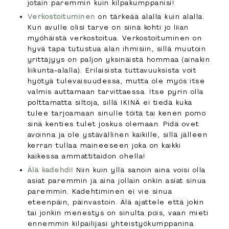
jotain paremmin kuin kilpakumppanisi!
Verkostoituminen
on tärkeää alalla kuin alalla.
Kun avulle olisi tarve on siinä kohti jo liian
myöhäistä verkostoitua. Verkostoituminen on
hyvä tapa tutustua alan ihmisiin, sillä muutoin
yrittäjyys on paljon yksinäistä hommaa (ainakin
liikunta-alalla). Erilaisista tuttavuuksista voit
hyötyä tulevaisuudessa, mutta ole myös itse
valmis auttamaan tarvittaessa. Itse pyrin olla
polttamatta siltoja, sillä IKINÄ ei tiedä kuka
tulee tarjoamaan sinulle töitä tai kenen pomo
sinä kenties tulet joskus olemaan. Pidä ovet
avoinna ja ole ystävällinen kaikille, sillä jälleen
kerran tullaa maineeseen joka on kaikki
kaikessa ammattitaidon ohella!
Älä kadehdi!
Niin kuin yllä sanoin aina voisi olla
asiat paremmin ja aina jollain onkin asiat sinua
paremmin. Kadehtiminen ei vie sinua
eteenpäin, päinvastoin. Älä ajattele että jokin
tai jonkin menestys on sinulta pois, vaan mieti
ennemmin kilpailijasi yhteistyökumppanina