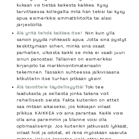
kukaan voi tietää kaikesta kaikkea. Kysy
tarvittaessa kollegalta mitä hän tekisi tai kysy
apua esimerkiksi ammattiliitoilta tai alasi
järjestöiltä.
Älä yritä tehdä kaikkea itse!
Niin kuin yllä
sanoin pyydä rohkeasti apua. Jotta sinä pystyt
keskittymään siihen, minkä sinä osaat
parhaiten, ulkoista kaikki se mikä ei vaadi juuri
sinun panostasi. Tällainen on esimerkiksi
kirjanpito tai markkinointimateriaalin
tekeminen. Tässäkin suhteessa jälkiviisaana
kitkuttelin itse turhan pitkään yksin!
Älä tavoittele täydellisyyttä!
Toki tee
laadukasta ja sellaista jonka takana voit
rehellisesti seistä. Fakta kuitenkin on ettet
saa mitään aikaiseksi, jos kokoajan viilaat
pilkkua. KAIKKEA voi aina parantaa. Kaikki voisi
olla aina paremmin ja tilanne voisi olla
optimaalisempi. Jos kuitenkin jatkuvasti lykkäät,
viilaat hiot ja odotat, et ikinä myöskään saavuta