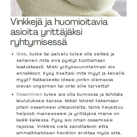
Vinkkejä ja huomioitavia
asioita yrittäjäksi
ryhtymisessä
Idea
, tuote tai palvelu tulee olla selkeä ja
sellainen mitä sinä pystyt tuottamaan
laadukkaasti. Mieti yrityssuunnitelmasi siis
ennakkoon. Kysy itseltäsi mitä myyt ja kenelle
myyt? Ratkaiseeko ideasi jonkin olemassa
olevan ongelman tai onko sille tarvetta?
Osaaminen
tulee siis olla kunnossa ja kohdata
koulutuksesi kanssa. Mikäli lähdet tekemään
jotain osaamisesi ulkopuolelta, tämä heijastuu
helposti maineeseesi ja yrittäjänä maine on
kaikki kaikessa. Pysy siis oman osaamisesi
rajoissa. Vinkkinä vielä sanottakoon että
ammattitaitoisen henkilön erottaa myös siitä,