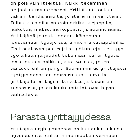
on pois vain itseltäsi. Kaikki tekeminen
heijastuu maineeseesi. Yrittäjänä joutuu
väkisin tehdä asioita, joista ei niin välittäisi.
Tällaisia asioita on esimerkiksi kirjanpito,
laskutus, maksu, sähköpostit ja sopimusasiat.
Yrittäjänä joudut todennäköisemmin
joustamaan työajoissa, ainakin alkutaipaleilla.
On haastavampaa rajata työtunteja tiettyyn
työ aikaan ja joudut tekemään paljon työtä
josta et saa palkkaa, siis PALJON, joten
varaudu siihen jo nyt! Suurin miinus yrittäjäksi
ryhtymisessä on epävarmuus. Harvalla
yrittäjällä on täysin turvattu ja tasainen
kassavirta, joten kuukausitulot ovat hyvin
vaihtelevia.
Parasta yrittäjyydessä
Yrittäjäksi ryhtymisessä on kuitenkin lukuisia
hyviä asioita, enhän minä muuten varmaan