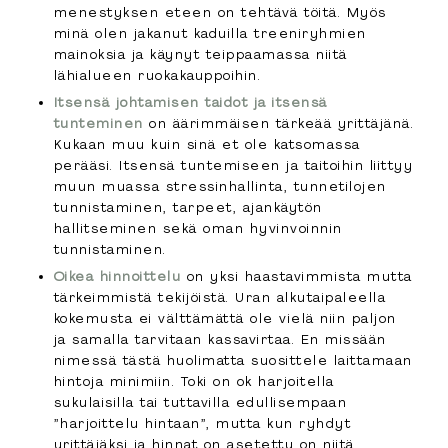
menestyksen eteen on tehtävä töitä. Myös
minä olen jakanut kaduilla treeniryhmien
mainoksia ja käynyt teippaamassa niitä
lähialueen ruokakauppoihin.
Itsensä johtamisen taidot ja itsensä
tunteminen
on äärimmäisen tärkeää yrittäjänä.
Kukaan muu kuin sinä et ole katsomassa
perääsi. Itsensä tuntemiseen ja taitoihin liittyy
muun muassa stressinhallinta, tunnetilojen
tunnistaminen, tarpeet, ajankäytön
hallitseminen sekä oman hyvinvoinnin
tunnistaminen.
Oikea hinnoittelu
on yksi haastavimmista mutta
tärkeimmistä tekijöistä. Uran alkutaipaleella
kokemusta ei välttämättä ole vielä niin paljon
ja samalla tarvitaan kassavirtaa. En missään
nimessä tästä huolimatta suosittele laittamaan
hintoja minimiin. Toki on ok harjoitella
sukulaisilla tai tuttavilla edullisempaan
”harjoittelu hintaan”, mutta kun ryhdyt
yrittäjäksi ja hinnat on asetettu on niitä