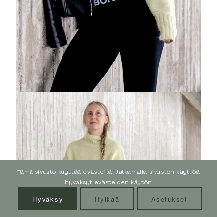
Yhteistyö
Palvelut
Verkkovalmennukset
Kauppa
Blogi
Ota yhteyttä
Tietosuojaseloste
SEURAA MUA SOMESSA
Tämä sivusto käyttää evästeitä. Jatkamalla sivuston käyttöä
hyväksyt evästeiden käytön
Hyväksy
Hylkää
Asetukset