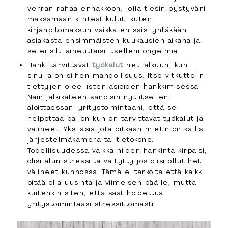
verran rahaa ennakkoon, jolla tiesin pystyväni
maksamaan kiinteät kulut, kuten
kirjanpitomaksun vaikka en saisi yhtäkään
asiakasta ensimmäisten kuukausien aikana ja
se ei silti aiheuttaisi itselleni ongelmia.
Hanki tarvittavat
työkalut
heti alkuun, kun
sinulla on siihen mahdollisuus. Itse vitkuttelin
tiettyjen oleellisten asioiden hankkimisessa.
Näin jälkikäteen sanoisin nyt itselleni
aloittaessani yritystoimintaani, että se
helpottaa paljon kun on tarvittavat työkalut ja
välineet. Yksi asia jota pitkään mietin on kallis
järjestelmäkamera tai tietokone.
Todellisuudessa vaikka niiden hankinta kirpaisi,
olisi alun stressiltä vältytty jos olisi ollut heti
välineet kunnossa. Tämä ei tarkoita että kaikki
pitää olla uusinta ja viimeisen päälle, mutta
kuitenkin siten, että saat hoidettua
yritystoimintaasi stressittömästi.