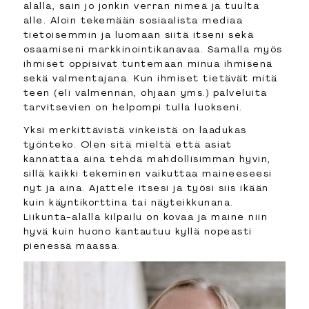
alalla, sain jo jonkin verran nimeä ja tuulta
alle. Aloin tekemään sosiaalista mediaa
tietoisemmin ja luomaan siitä itseni sekä
osaamiseni markkinointikanavaa. Samalla myös
ihmiset oppisivat tuntemaan minua ihmisenä
sekä valmentajana. Kun ihmiset tietävät mitä
teen (eli valmennan, ohjaan yms.) palveluita
tarvitsevien on helpompi tulla luokseni.
Yksi merkittävistä vinkeistä on laadukas
työnteko. Olen sitä mieltä että asiat
kannattaa aina tehdä mahdollisimman hyvin,
sillä kaikki tekeminen vaikuttaa maineeseesi
nyt ja aina. Ajattele itsesi ja työsi siis ikään
kuin käyntikorttina tai näyteikkunana.
Liikunta-alalla kilpailu on kovaa ja maine niin
hyvä kuin huono kantautuu kyllä nopeasti
pienessä maassa.