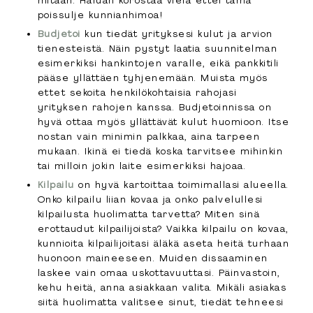
mitään. Haluan korostaa vielä ettei tämä
poissulje kunnianhimoa!
Budjetoi
kun tiedät yrityksesi kulut ja arvion
tienesteistä.
Näin pystyt laatia suunnitelman
esimerkiksi hankintojen varalle, eikä pankkitili
pääse yllättäen tyhjenemään. Muista myös
ettet sekoita henkilökohtaisia rahojasi
yrityksen rahojen kanssa. Budjetoinnissa on
hyvä ottaa myös yllättävät kulut huomioon. Itse
nostan vain minimin palkkaa, aina tarpeen
mukaan. Ikinä ei tiedä koska tarvitsee mihinkin
tai milloin jokin laite esimerkiksi hajoaa.
Kilpailu
on hyvä kartoittaa toimimallasi alueella.
Onko kilpailu liian kovaa ja onko palvelullesi
kilpailusta huolimatta tarvetta? Miten sinä
erottaudut kilpailijoista? Vaikka kilpailu on kovaa,
kunnioita kilpailijoitasi äläkä aseta heitä turhaan
huonoon maineeseen. Muiden dissaaminen
laskee vain omaa uskottavuuttasi. Päinvastoin,
kehu heitä, anna asiakkaan valita. Mikäli asiakas
siitä huolimatta valitsee sinut, tiedät tehneesi