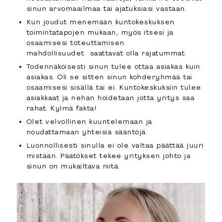
sinun arvomaailmaa tai ajatuksiasi vastaan.
Kun joudut menemään kuntokeskuksen
toimintatapojen mukaan, myös itsesi ja
osaamisesi toteuttamisen
mahdollisuudet saattavat olla rajatummat.
Todennäköisesti sinun tulee ottaa asiakas kuin
asiakas. Oli se sitten sinun kohderyhmää tai
osaamisesi sisällä tai ei. Kuntokeskuksiin tulee
asiakkaat ja nehän hoidetaan jotta yritys saa
rahat. Kylmä fakta!
Olet velvollinen kuuntelemaan ja
noudattamaan yhteisiä sääntöjä.
Luonnollisesti sinulla ei ole valtaa päättää juuri
mistään. Päätökset tekee yrityksen johto ja
sinun on mukailtava niitä.