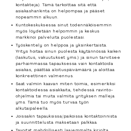
kontakteja). Tämä tarkoittaa sitä että
asiakashankinta on helpompaa ja pääset
nopeammin alkuun.
Kuntokeskuksessa sinut todennäköisemmin
myös löydetään helpommin ja keskus
markkinoi palveluita puolestasi.
Työskentely on helppoa ja yksinkertaista.
Yritys hoitaa sinun puolesta käytännössä kaiken
(laskutus, vakuutukset yms.) ja sinun tarvitsee
parhaimmassa tapauksessa vain kontaktoida
asiakas, päättää aloituspäivämäärä ja aloittaa
konkreettinen valmennus.
Saat valmiin kaavan miten toimia, esimerkiksi
kontaktoidessa asiakkaita, tehdessä ravinto-
ohjelmia tai muita valmiita yrityksen malleja
yms. Tämä tuo myös turvaa työn
alkutaipaleella.
Joissakin tapauksissa/paikoissa kontaktoinnista
ja suunnittelusta maksetaan palkkaa.
Tavoitat mahdollisesti laajemmalta kirjolta