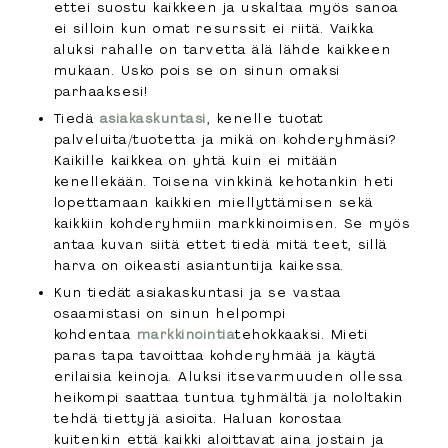
ettei suostu kaikkeen ja uskaltaa myös sanoa
ei silloin kun omat resurssit ei riitä. Vaikka
aluksi rahalle on tarvetta älä lähde kaikkeen
mukaan. Usko pois se on sinun omaksi
parhaaksesi!
Tiedä
asiakaskuntasi
, kenelle tuotat
palveluita/tuotetta ja mikä on kohderyhmäsi?
Kaikille kaikkea on yhtä kuin ei mitään
kenellekään. Toisena vinkkinä kehotankin heti
lopettamaan kaikkien miellyttämisen sekä
kaikkiin kohderyhmiin markkinoimisen. Se myös
antaa kuvan siitä ettet tiedä mitä teet, sillä
harva on oikeasti asiantuntija kaikessa.
Kun tiedät asiakaskuntasi ja se vastaa
osaamistasi on sinun helpompi
kohdentaa
markkinointia
tehokkaaksi. Mieti
paras tapa tavoittaa kohderyhmää ja käytä
erilaisia keinoja. Aluksi itsevarmuuden ollessa
heikompi saattaa tuntua tyhmältä ja nololtakin
tehdä tiettyjä asioita. Haluan korostaa
kuitenkin että kaikki aloittavat aina jostain ja