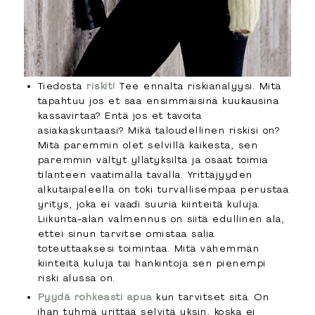
Tiedosta
riskit!
Tee ennalta riskianalyysi. Mitä
tapahtuu jos et saa ensimmäisinä kuukausina
kassavirtaa? Entä jos et tavoita
asiakaskuntaasi? Mikä taloudellinen riskisi on?
Mitä paremmin olet selvillä kaikesta, sen
paremmin vältyt yllätyksiltä ja osaat toimia
tilanteen vaatimalla tavalla. Yrittäjyyden
alkutaipaleella on toki turvallisempaa perustaa
yritys, joka ei vaadi suuria kiinteitä kuluja.
Liikunta-alan valmennus on siitä edullinen ala,
ettei sinun tarvitse omistaa salia
toteuttaaksesi toimintaa. Mitä vähemmän
kiinteitä kuluja tai hankintoja sen pienempi
riski alussa on.
Pyydä rohkeasti apua
kun tarvitset sitä. On
ihan tyhmä yrittää selvitä yksin, koska ei