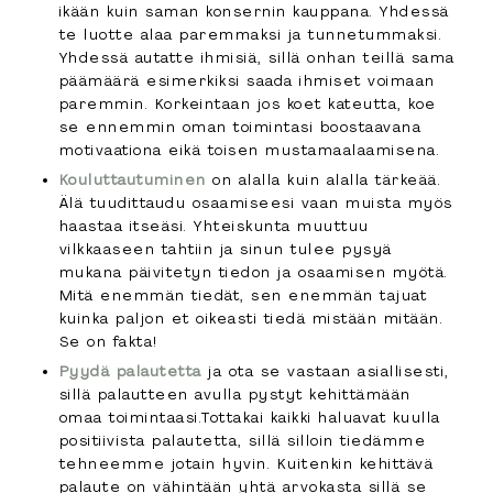
ikään kuin saman konsernin kauppana. Yhdessä
te luotte alaa paremmaksi ja tunnetummaksi.
Yhdessä autatte ihmisiä, sillä onhan teillä sama
päämäärä esimerkiksi saada ihmiset voimaan
paremmin. Korkeintaan jos koet kateutta, koe
se ennemmin oman toimintasi boostaavana
motivaationa eikä toisen mustamaalaamisena.
Kouluttautuminen
on alalla kuin alalla tärkeää.
Älä tuudittaudu osaamiseesi vaan muista myös
haastaa itseäsi.
Yhteiskunta muuttuu
vilkkaaseen tahtiin ja sinun tulee pysyä
mukana päivitetyn tiedon ja osaamisen myötä.
Mitä enemmän tiedät, sen enemmän tajuat
kuinka paljon et oikeasti tiedä mistään mitään.
Se on fakta!
Pyydä palautetta
ja ota se vastaan asiallisesti,
sillä palautteen avulla pystyt kehittämään
omaa toimintaasi.Tottakai kaikki haluavat kuulla
positiivista palautetta, sillä silloin tiedämme
tehneemme jotain hyvin. Kuitenkin kehittävä
palaute on vähintään yhtä arvokasta sillä se