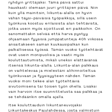
ryhdyin yrittäjäksi. Tämä päivä sattui
hauskasti olemaan juuri yrittäjien päivä. Niin
kuin yllä mainitsin, liikunta-alalla on hyvin
vähän täysi-päiväisiä työpaikkoja, sillä usein
työnkuva koostuu erilaisista alan tehtävistä,
jotka usein myös sijoittuvat eri paikkoihin. On
sanomattakin selvää että harva pystyy
ohjaamaan fyysisiä jumppatunteja 40h viikossa
ansaitakseen saman kuukausipalkan kun
palkallisessa työssä. Tämän vuoksi työtehtävät
ovat usein monipuolisia ja vaatii myös
kouluttautumista, mikäli uneksii elättävänsä
itsensä liikunta-alalla. Liikunta-alan palkkaus
on vaihtelevaa ja mielestäni alihinnoiteltua
työnkuvaan ja fyysisyyteen nähden. Tämän
vuoksi moni tekee alan työtehtäviä
sivutoimisena tai toisen työn ohella. Lisäksi
vain harvoin itse suunnittelusta saa palkkaa ja
se tehdäänkin omalla ajalla.
Itse kouluttauduin liikuntaneuvojaksi
Liikuntakeskus Pajulahdessa, josta valmistuin