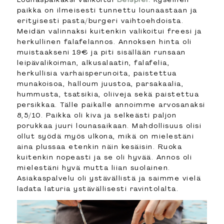
paikka on ilmeisesti tunnettu lounaastaan ja
erityisesti pasta/burgeri vaihtoehdoista.
Meidän valinnaksi kuitenkin valikoitui freesi ja
herkullinen falafelannos. Annoksen hinta oli
muistaakseni 19€ ja piti sisällään runsaan
leipävalikoiman, alkusalaatin, falafelia,
herkullisia varhaisperunoita, paistettua
munakoisoa, halloum juustoa, parsakaalia,
hummusta, tsatsikia, oliiveja sekä paistettua
persikkaa. Tälle paikalle annoimme arvosanaksi
8,5/10. Paikka oli kiva ja selkeästi paljon
porukkaa juuri lounasaikaan. Mahdollisuus olisi
ollut syödä myös ulkona, mikä on mielestäni
aina plussaa etenkin näin kesäisin. Ruoka
kuitenkin nopeasti ja se oli hyvää. Annos oli
mielestäni hyvä mutta liian suolainen.
Asiakaspalvelu oli ystävällistä ja saimme vielä
ladata laturia ystävällisesti ravintolalta.