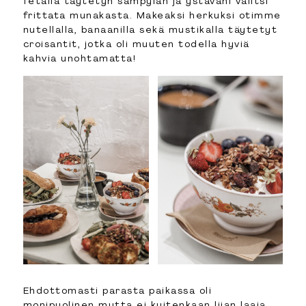
fetalla täytetyn sämpylän ja ystäväni valitsi
frittata munakasta. Makeaksi herkuksi otimme
nutellalla, banaanilla sekä mustikalla täytetyt
croisantit, jotka oli muuten todella hyviä
kahvia unohtamatta!
Ehdottomasti parasta paikassa oli
monipuolinen mutta ei kuitenkaan liian laaja