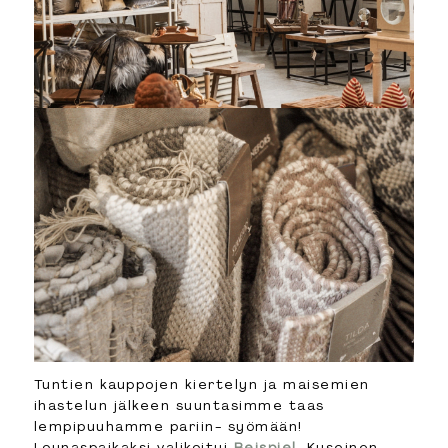
Tuntien kauppojen kiertelyn ja maisemien
ihastelun jälkeen suuntasimme taas
lempipuuhamme pariin- syömään!
Lounaspaikaksi valikoitui
Beispiel.
Kyseinen