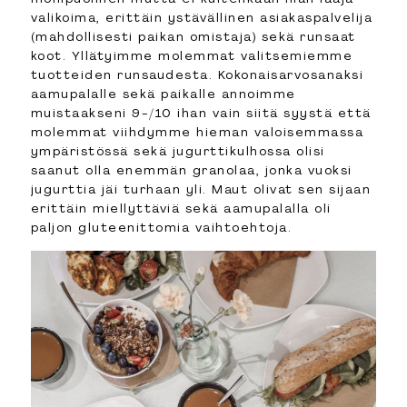
valikoima, erittäin ystävällinen asiakaspalvelija
(mahdollisesti paikan omistaja) sekä runsaat
koot. Yllätyimme molemmat valitsemiemme
tuotteiden runsaudesta. Kokonaisarvosanaksi
aamupalalle sekä paikalle annoimme
muistaakseni 9-/10 ihan vain siitä syystä että
molemmat viihdymme hieman valoisemmassa
ympäristössä sekä jugurttikulhossa olisi
saanut olla enemmän granolaa, jonka vuoksi
jugurttia jäi turhaan yli. Maut olivat sen sijaan
erittäin miellyttäviä sekä aamupalalla oli
paljon gluteenittomia vaihtoehtoja.