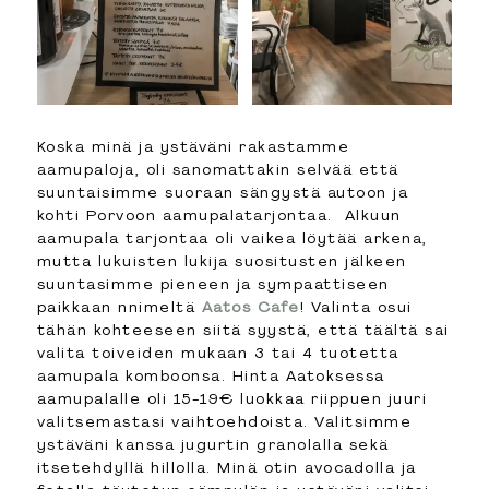
Koska minä ja ystäväni rakastamme
aamupaloja, oli sanomattakin selvää että
suuntaisimme suoraan sängystä autoon ja
kohti Porvoon aamupalatarjontaa. Alkuun
aamupala tarjontaa oli vaikea löytää arkena,
mutta lukuisten lukija suositusten jälkeen
suuntasimme pieneen ja sympaattiseen
paikkaan nnimeltä
Aatos Cafe
! Valinta osui
tähän kohteeseen siitä syystä, että täältä sai
valita toiveiden mukaan 3 tai 4 tuotetta
aamupala komboonsa. Hinta Aatoksessa
aamupalalle oli 15-19€ luokkaa riippuen juuri
valitsemastasi vaihtoehdoista. Valitsimme
ystäväni kanssa jugurtin granolalla sekä
itsetehdyllä hillolla. Minä otin avocadolla ja