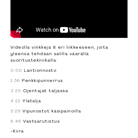
Videolla vinkkejä 6 eri liikkeeseen, joita
yleensä tehdään salilla väärällä
suoritustekniikalla:
0:00
Lantionnosto
1:56
Penkkipunnerrus
3:20
Ojentajat taljassa
4:22
Ylätalja
5:29
Vipunostot käsipainoilla
6:46
Vastsarutistus
-Kiira