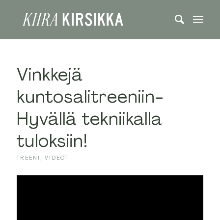
Vinkkejä
kuntosalitreeniin-
Hyvällä tekniikalla
tuloksiin!
TREENI
,
VIDEOT