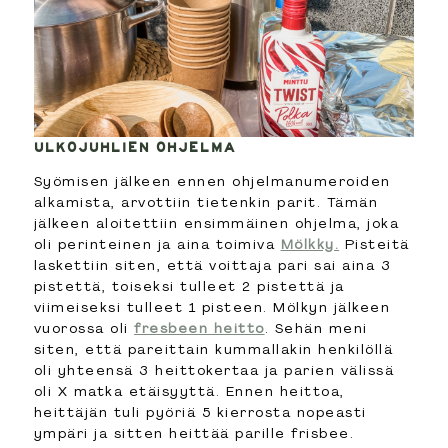
ULKOJUHLIEN OHJELMA
Syömisen jälkeen ennen ohjelmanumeroiden
alkamista, arvottiin tietenkin parit. Tämän
jälkeen aloitettiin ensimmäinen ohjelma, joka
oli perinteinen ja aina toimiva
Mölkky.
Pisteitä
laskettiin siten, että voittaja pari sai aina 3
pistettä, toiseksi tulleet 2 pistettä ja
viimeiseksi tulleet 1 pisteen. Mölkyn jälkeen
vuorossa oli
fresbeen heitto
. Sehän meni
siten, että pareittain kummallakin henkilöllä
oli yhteensä 3 heittokertaa ja parien välissä
oli X matka etäisyyttä. Ennen heittoa,
heittäjän tuli pyöriä 5 kierrosta nopeasti
ympäri ja sitten heittää parille frisbee.