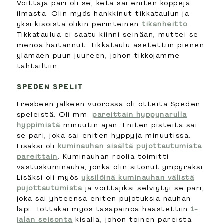
Voittaja pari oli se, ketä sai eniten koppeja
ilmasta. Olin myös hankkinut tikkataulun ja
yksi kisoista olikin perinteinen
tikanheitto
.
Tikkataulua ei saatu kiinni seinään, muttei se
menoa haitannut. Tikkataulu asetettiin pienen
ylämäen puun juureen, johon tikkojamme
tähtäiltiin.
SPEDEN SPELIT
Fresbeen jälkeen vuorossa oli otteita Speden
speleistä. Oli mm.
pareittain hyppynarulla
hyppimistä
minuutin ajan. Eniten pisteitä sai
se pari, joka sai eniten hyppyjä minuutissa.
Lisäksi oli
kuminauhan sisältä pujottautumista
pareittain
. Kuminauhan roolia toimitti
vastuskuminauha, jonka olin sitonut ympyräksi.
Lisäksi oli myös
yksilöinä kuminauhan välistä
pujottautumista
ja voittajiksi selviytyi se pari,
joka sai yhteensä eniten pujotuksia nauhan
läpi. Tottakai myös tasapainoa haastettiin
1-
jalan seisonta
kisalla, johon toinen pareista