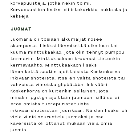
korvapuusteja, jotka nekin toimi.
Korvapuustien lisäksi oli irtokarkkia, suklaata ja
keksejä.
JUOMAT
Juomana oli tosiaan alkumaljat rosee
skumpasta. Lisäksi lämmikettä ulkoiluun toi
kuuma minttukaakao, jota olin tehnyt pumppu
termariin. Minttukaakaon kruunasi tietenkin
kermavaahto. Minttukaakaon lisäksi
lämmikettä saatiin ajoittaisista Koskenkorva
inkiväärishoteista. Itse en välitä shoteista tai
vahvoista viinoista ylipäätään. Inkivääri
Koskenkorva on kuitenkin sellainen, jota
minäkin pystyn ajoittain juomaan, sillä se ei
eroa omista tuorepuristetuista
inkiväärishoteistani juurikaan. Näiden lisäksi oli
vielä viiniä seurustelu juomaksi ja osa
kavereista oli ottanut mukaan vielä omia
juomia.