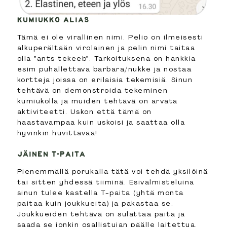
KUMIUKKO ALIAS
Tämä ei ole virallinen nimi. Pelio on ilmeisesti
alkuperältään virolainen ja pelin nimi taitaa
olla ”ants tekeeb”. Tarkoituksena on hankkia
esim puhallettava barbara/nukke ja nostaa
kortteja joissa on erilaisia tekemisiä. Sinun
tehtävä on demonstroida tekeminen
kumiukolla ja muiden tehtävä on arvata
aktiviteetti. Uskon että tämä on
haastavampaa kuin uskoisi ja saattaa olla
hyvinkin huvittavaa!
JÄINEN T-PAITA
Pienemmällä porukalla tätä voi tehdä yksilöinä
tai sitten yhdessä tiiminä. Esivalmisteluina
sinun tulee kastella T-paita (yhtä monta
paitaa kuin joukkueita) ja pakastaa se.
Joukkueiden tehtävä on sulattaa paita ja
saada se jonkin osallistujan päälle laitettua.