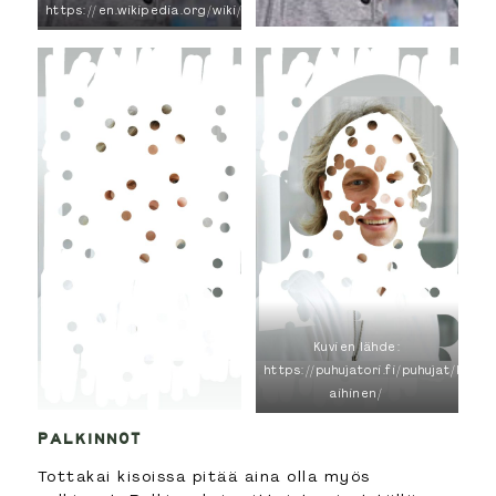
https://en.wikipedia.org/wiki/Will_Smith#/media/File:Will_Smith_
Kuvien lähde:
https://puhujatori.fi/puhujat/kari-
aihinen/
PALKINNOT
Tottakai kisoissa pitää aina olla myös