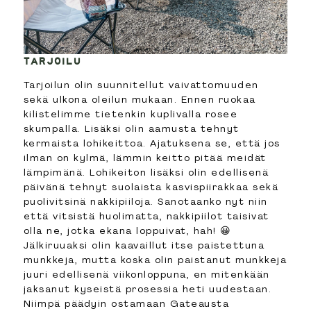
TARJOILU
Tarjoilun olin suunnitellut vaivattomuuden
sekä ulkona oleilun mukaan. Ennen ruokaa
kilistelimme tietenkin kuplivalla rosee
skumpalla. Lisäksi olin aamusta tehnyt
kermaista lohikeittoa. Ajatuksena se, että jos
ilman on kylmä, lämmin keitto pitää meidät
lämpimänä. Lohikeiton lisäksi olin edellisenä
päivänä tehnyt suolaista kasvispiirakkaa sekä
puolivitsinä nakkipiiloja. Sanotaanko nyt niin
että vitsistä huolimatta, nakkipiilot taisivat
olla ne, jotka ekana loppuivat, hah! 😀
Jälkiruuaksi olin kaavaillut itse paistettuna
munkkeja, mutta koska olin paistanut munkkeja
juuri edellisenä viikonloppuna, en mitenkään
jaksanut kyseistä prosessia heti uudestaan.
Niimpä päädyin ostamaan Gateausta