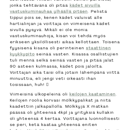
jonka tehtävänä oli pitää
kädet sivuilla
vastuskuminauhaa ylhäällä pitäen
. Pelistä
tippui pois se, kenen kädet valuivat alle
hartialinjan ja voittaja on viimeisenä kädet
sivulla pysyvä. Mikäli ei ole monia
vastuskuminauhoja, kisan voi tehdä myös
erikseen yksilöllisesti aikaa kellottaen. Toisena
fyysisenä kisana oli perinteinen
staattinen
kyykkypito
seinää vasten. Kisassa osallistujien
tuli mennä selkä seinää vasten ja pitää jalat
90 asteen kulmassa, kädet pois jaloilta.
Voittajan aika taisi olla jotain lähempänä viittä
minuuttia, eli jengi veti oikeasti ihan
tosissaan, huh! 
Viimeisinä ulkopeleinä oli
keilojen kaataminen
.
Keilojen roolia korvasi mölkkypalikat ja niitä
kaadettiin jalkapallolla. Mölkkyjä X matkan
päässä oli yhteensä 4kpl ja yrityksiä kullakin
oli yhteensä 4 kertaa. Voittajana luonnollisesti
se peri, ketä kaataa yhteensä eniten