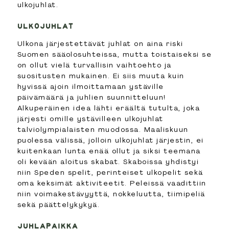
ulkojuhlat.
ULKOJUHLAT
Ulkona järjestettävät juhlat on aina riski
Suomen sääolosuhteissa, mutta toistaiseksi se
on ollut vielä turvallisin vaihtoehto ja
suositusten mukainen. Ei siis muuta kuin
hyvissä ajoin ilmoittamaan ystäville
päivämäärä ja juhlien suunnitteluun!
Alkuperäinen idea lähti eräältä tutulta, joka
järjesti omille ystävilleen ulkojuhlat
talviolympialaisten muodossa. Maaliskuun
puolessa välissä, jolloin ulkojuhlat järjestin, ei
kuitenkaan lunta enää ollut ja siksi teemana
oli kevään aloitus skabat. Skaboissa yhdistyi
niin Speden spelit, perinteiset ulkopelit sekä
oma keksimät aktiviteetit. Peleissä vaadittiin
niin voimakestävyyttä, nokkeluutta, tiimipeliä
sekä päättelykykyä.
JUHLAPAIKKA