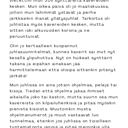
vietettiin mun 30v synttäreitä kavereiden
kesken. Mun oikea päivä oli jo maaliskuussa,
jolloin mun lähimmät ystävät ja perhe
järkkäsikin ihanat yllätysjuhlat. Tarkoitus oli
juhlistaa myös kavereiden kesken, mutta
sitten iski alkuvuoden korona ja ne
peruuntuivat.
Olin jo kertaalleen kuopannut
juhlasuunnitelmat, kunnes kaverit sai mut nyt
kesällä ylipuhuttua. Nyt on huikeat synttärit
takana ja eipähän ainakaan jää
harmittelemaan että olisipa sittenkin pitänyt
järkätä!
Mun juhlissa on aina jotain ohjelmaa, pelejä tai
kisoja. Tiedän että ohjelma jakaa ihmiset
aikalailla joko tai kastiin, mutta suurin osa mun
kavereista on kilpailuhenkisiä ja pitää myöskin
pienistä kisoista. Muutoinkin musta
ohjelmanumerot ja muut vastaavat luo
tunnelmaa, etenkin jos juhlissa on toisilleen
tuntematonta jengiä ja pitää meininkiä yllä.