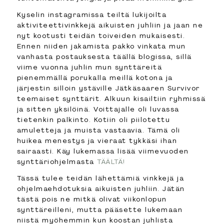
Kyselin instagramissa teiltä lukijoilta
aktiviteettivinkkejä aikuisten juhliin ja jaan ne
nyt kootusti teidän toiveiden mukaisesti.
Ennen niiden jakamista pakko vinkata mun
vanhasta postauksesta täällä blogissa, sillä
viime vuonna juhlin mun synttäreitä
pienemmällä porukalla meillä kotona ja
järjestin silloin ystäville Jätkäsaaren Survivor
teemaiset synttärit. Alkuun kisailtiin ryhmissä
ja sitten yksilöinä. Voittajalle oli luvassa
tietenkin palkinto. Kotiin oli piilotettu
amuletteja ja muista vastaavia. Tämä oli
huikea menestys ja vieraat tykkäsi ihan
sairaasti. Käy lukemassa lisää viimevuoden
synttäriohjelmasta
TÄÄLTÄ!
Tässä tulee teidän lähettämiä vinkkejä ja
ohjelmaehdotuksia aikuisten juhliin. Jätän
tästä pois ne mitkä olivat viikonlopun
synttäreilleni, mutta pääsette lukemaan
niistä myöhemmin kun koostan juhlista