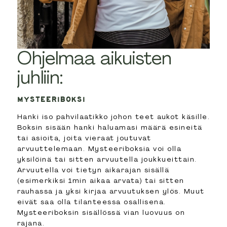
Ohjelmaa aikuisten
juhliin:
MYSTEERIBOKSI
Hanki iso pahvilaatikko johon teet aukot käsille.
Boksin sisään hanki haluamasi määrä esineitä
tai asioita, joita vieraat joutuvat
arvuuttelemaan. Mysteeriboksia voi olla
yksilöinä tai sitten arvuutella joukkueittain.
Arvuutella voi tietyn aikarajan sisällä
(esimerkiksi 1min aikaa arvata) tai sitten
rauhassa ja yksi kirjaa arvuutuksen ylös. Muut
eivät saa olla tilanteessa osallisena.
Mysteeriboksin sisällössä vian luovuus on
rajana.