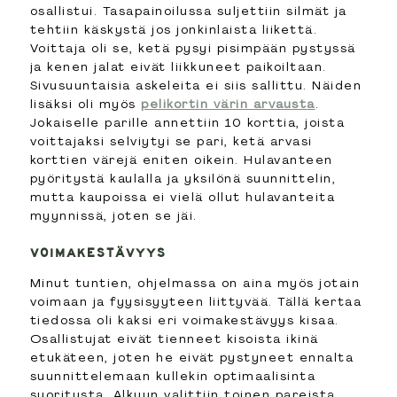
osallistui. Tasapainoilussa suljettiin silmät ja
tehtiin käskystä jos jonkinlaista liikettä.
Voittaja oli se, ketä pysyi pisimpään pystyssä
ja kenen jalat eivät liikkuneet paikoiltaan.
Sivusuuntaisia askeleita ei siis sallittu. Näiden
lisäksi oli myös
pelikortin värin arvausta
.
Jokaiselle parille annettiin 10 korttia, joista
voittajaksi selviytyi se pari, ketä arvasi
korttien värejä eniten oikein. Hulavanteen
pyöritystä kaulalla ja yksilönä suunnittelin,
mutta kaupoissa ei vielä ollut hulavanteita
myynnissä, joten se jäi.
VOIMAKESTÄVYYS
Minut tuntien, ohjelmassa on aina myös jotain
voimaan ja fyysisyyteen liittyvää. Tällä kertaa
tiedossa oli kaksi eri voimakestävyys kisaa.
Osallistujat eivät tienneet kisoista ikinä
etukäteen, joten he eivät pystyneet ennalta
suunnittelemaan kullekin optimaalisinta
suoritusta. Alkuun valittiin toinen pareista,