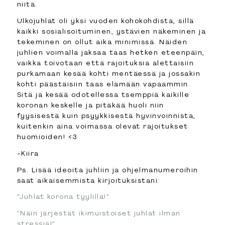
niitä.
Ulkojuhlat oli yksi vuoden kohokohdista, sillä
kaikki sosialisoituminen, ystävien näkeminen ja
tekeminen on ollut aika minimissä. Näiden
juhlien voimalla jaksaa taas hetken eteenpäin,
vaikka toivotaan että rajoituksia alettaisiin
purkamaan kesää kohti mentäessä ja jossakin
kohti päästäisiin taas elämään vapaammin.
Sitä ja kesää odotellessa tsemppiä kaikille
koronan keskelle ja pitäkää huoli niin
fyysisestä kuin psyykkisestä hyvinvoinnista,
kuitenkin aina voimassa olevat rajoitukset
huomioiden! <3
-Kiira
Ps. Lisää ideoita juhliin ja ohjelmanumeroihin
saat aikaisemmista kirjoituksistani:
”Juhlat korona tyylillä!”
”Näin järjestät ikimuistoiset juhlat ilman
stressiä!”