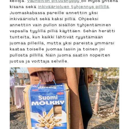
keiloja.
Vauhditon pituushyppy
oli myös yhtenä
kisana sekä
inkiväärioluen tyhjennys pillillä
.
Juomaskabassa pareille annettiin yksi
inkivääriolut sekä kaksi pilliä. Ohjeeksi
annettiin vain pullon sisällön tyhjentäminen
vapaalla tyylillä pilliä käyttäen. Sehän herätti
tunteita, kun kaikki lähtivät ryystämään
juomaa pilleillä, mutta yksi pareista ymmärsi
kaataa toiselle juomaa lasiin ja toinen joi
pullosta pillillä. Näin juoma saatiin nopeiten
juotua ja voittaja selville.