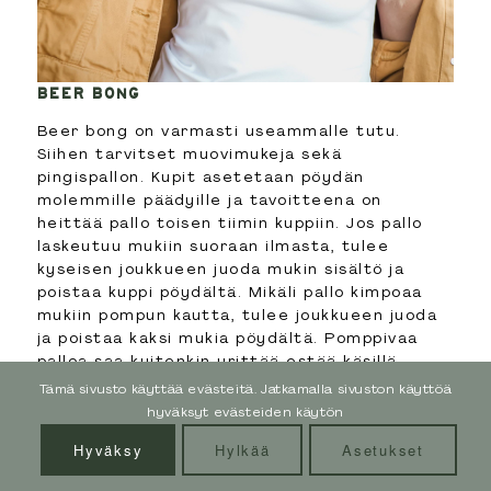
Yhteistyö
Palvelut
BEER BONG
Verkkovalmennukset
Beer bong on varmasti useammalle tutu.
Kauppa
Siihen tarvitset muovimukeja sekä
Blogi
pingispallon. Kupit asetetaan pöydän
molemmille päädyille ja tavoitteena on
Ota yhteyttä
heittää pallo toisen tiimin kuppiin. Jos pallo
laskeutuu mukiin suoraan ilmasta, tulee
Tietosuojaseloste
kyseisen joukkueen juoda mukin sisältö ja
poistaa kuppi pöydältä. Mikäli pallo kimpoaa
SEURAA MUA SOMESSA
mukiin pompun kautta, tulee joukkueen juoda
ja poistaa kaksi mukia pöydältä. Pomppivaa
palloa saa kuitenkin yrittää estää käsillä.
Hävinnyt joukkue on se kenen mukeja ei ole
Tämä sivusto käyttää evästeitä. Jatkamalla sivuston käyttöä
enää pöydällä.
hyväksyt evästeiden käytön
Hyväksy
Hylkää
Asetukset
BILEBINGO
Tee lappuja joissa on ruudukot. Kirjaa sinne