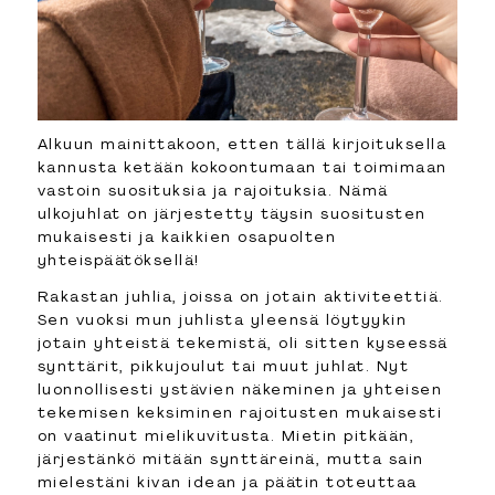
Alkuun mainittakoon, etten tällä kirjoituksella
kannusta ketään kokoontumaan tai toimimaan
vastoin suosituksia ja rajoituksia. Nämä
ulkojuhlat on järjestetty täysin suositusten
mukaisesti ja kaikkien osapuolten
yhteispäätöksellä!
Rakastan juhlia, joissa on jotain aktiviteettiä.
Sen vuoksi mun juhlista yleensä löytyykin
jotain yhteistä tekemistä, oli sitten kyseessä
synttärit, pikkujoulut tai muut juhlat. Nyt
luonnollisesti ystävien näkeminen ja yhteisen
tekemisen keksiminen rajoitusten mukaisesti
on vaatinut mielikuvitusta. Mietin pitkään,
järjestänkö mitään synttäreinä, mutta sain
mielestäni kivan idean ja päätin toteuttaa