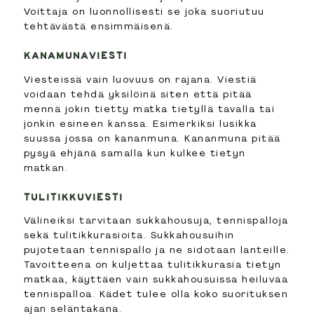
Voittaja on luonnollisesti se joka suoriutuu
tehtävästä ensimmäisenä.
KANAMUNAVIESTI
Viesteissä vain luovuus on rajana. Viestiä
voidaan tehdä yksilöinä siten että pitää
mennä jokin tietty matka tietyllä tavalla tai
jonkin esineen kanssa. Esimerkiksi lusikka
suussa jossa on kananmuna. Kananmuna pitää
pysyä ehjänä samalla kun kulkee tietyn
matkan.
TULITIKKUVIESTI
Välineiksi tarvitaan sukkahousuja, tennispalloja
sekä tulitikkurasioita. Sukkahousuihin
pujotetaan tennispallo ja ne sidotaan lanteille.
Tavoitteena on kuljettaa tulitikkurasia tietyn
matkaa, käyttäen vain sukkahousuissa heiluvaa
tennispalloa. Kädet tulee olla koko suorituksen
ajan seläntakana.