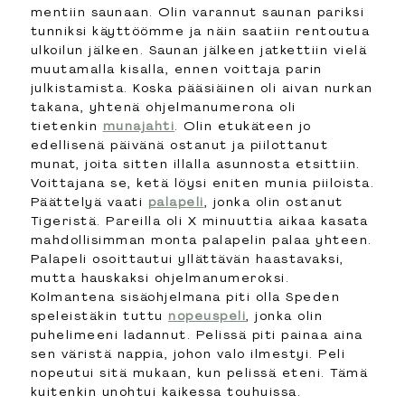
mentiin saunaan. Olin varannut saunan pariksi
tunniksi käyttöömme ja näin saatiin rentoutua
ulkoilun jälkeen. Saunan jälkeen jatkettiin vielä
muutamalla kisalla, ennen voittaja parin
julkistamista. Koska pääsiäinen oli aivan nurkan
takana, yhtenä ohjelmanumerona oli
tietenkin
munajahti
. Olin etukäteen jo
edellisenä päivänä ostanut ja piilottanut
munat, joita sitten illalla asunnosta etsittiin.
Voittajana se, ketä löysi eniten munia piiloista.
Päättelyä vaati
palapeli
, jonka olin ostanut
Tigeristä. Pareilla oli X minuuttia aikaa kasata
mahdollisimman monta palapelin palaa yhteen.
Palapeli osoittautui yllättävän haastavaksi,
mutta hauskaksi ohjelmanumeroksi.
Kolmantena sisäohjelmana piti olla Speden
speleistäkin tuttu
nopeuspeli
, jonka olin
puhelimeeni ladannut. Pelissä piti painaa aina
sen väristä nappia, johon valo ilmestyi. Peli
nopeutui sitä mukaan, kun pelissä eteni. Tämä
kuitenkin unohtui kaikessa touhuissa.